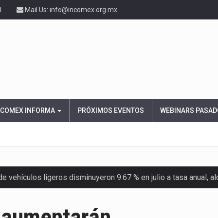
0
Mail Us: info@incomex.org.mx
NCOMEX INFORMA
PRÓXIMOS EVENTOS
WEBINARS PASAD
 vehículos ligeros disminuyeron 9.67 % en julio a tasa anual, 
el Servicio de Administración Tributaria (SAT) cobró un total…
s aumentarán