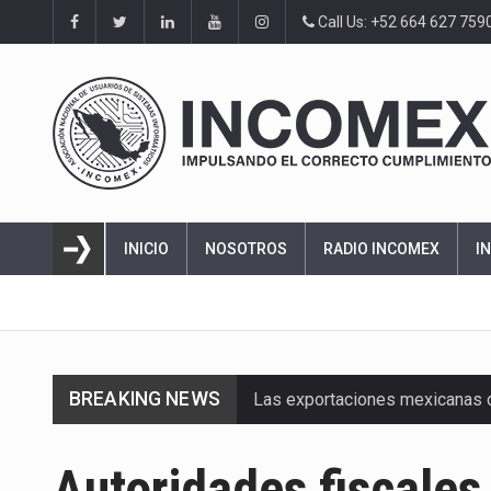
Call Us: +52 664 627 759
INICIO
NOSOTROS
RADIO INCOMEX
I
BREAKING NEWS
Las exportaciones mexicanas de
En el primer semestre de 2026, 
Autoridades fiscale