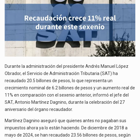
El gobierno de Estados Unidos anunciará un arancel del 15 % sobre los productos fabricados…
El Departamento de Agricultura de Estados Unidos (USDA) suspendió el 5 de agosto de 2026…
El derecho a la previsibilidad de los horarios de trabajo en turnos rotativos podría ser…
Durante la administración del presidente Andrés Manuel López
Obrador, el Servicio de Administración Tributaria (SAT) ha
recaudado 20.5 billones de pesos, lo que representa un
crecimiento nominal de 6.2 billones de pesos y un aumento real de
11% en comparación con el sexenio anterior, informó el jefe del
SAT, Antonio Martínez Dagnino, durante la celebración del 27
aniversario del órgano recaudador.
Martínez Dagnino aseguró que quienes antes no pagaban sus
impuestos ahora ya lo están haciendo. De diciembre de 2018 a
mayo de 2024, se han recaudado 23.56 billones de pesos, según