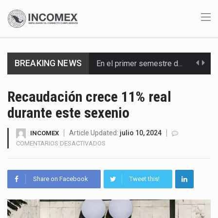
BREAKING NEWS
En el primer semestre de 2026, el Servicio de Administración Tributaria (SAT) cobró un total…
La Coalition for a Prosperous America (CPA) solicitó al gobierno de Estados Unidos mantener e…
Recaudación crece 11% real
durante este sexenio
Solo el 17.8 % de las empresas en México se considera totalmente preparada para la…
Ante la suspensión temporal de las inspecciones sanitarias del Departamento de Agricultura de Estados Unidos…
Article Updated:
julio 10, 2024
INCOMEX
EN
COMENTARIOS DESACTIVADOS
RECAUDACIÓN
Los créditos fiscales determinados a empresas IMMEX rara vez nacen de una interpretación equivocada de…
CRECE
11%
La industria automotriz mexicana concentra más de la mitad de las quejas bajo el Mecanismo…
Share on Facebook
Tweet this!
REAL
DURANTE
La inversión fija bruta en México registró un aumento de 1.1% interanual en mayo de…
ESTE
SEXENIO