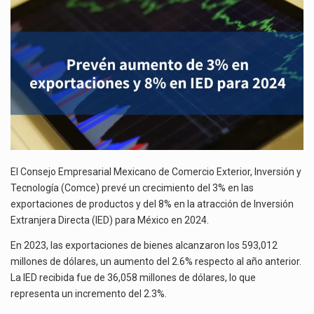
La inversión fija bruta en México registró un aumento de 1.1% interanual en mayo de…
EXPORTACIONES
Y
8%
El gobierno de Estados Unidos anunciará un arancel del 15 % sobre los productos fabricados…
EN
IED
El Departamento de Agricultura de Estados Unidos (USDA) suspendió el 5 de agosto de 2026…
PARA
2024
El Consejo Empresarial Mexicano de Comercio Exterior, Inversión y
Tecnología (Comce) prevé un crecimiento del 3% en las
exportaciones de productos y del 8% en la atracción de Inversión
Extranjera Directa (IED) para México en 2024.
En 2023, las exportaciones de bienes alcanzaron los 593,012
millones de dólares, un aumento del 2.6% respecto al año anterior.
La IED recibida fue de 36,058 millones de dólares, lo que
representa un incremento del 2.3%.