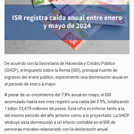
La inversión fija bruta en México registró un aumento de 1.1% interanual en mayo de…
MAYO
DE
El gobierno de Estados Unidos anunciará un arancel del 15 % sobre los productos fabricados…
2024
El Departamento de Agricultura de Estados Unidos (USDA) suspendió el 5 de agosto de 2026…
De acuerdo con la Secretaría de Hacienda y Crédito Público
(SHCP), el Impuesto sobre la Renta (ISR), principal fuente de
ingresos del erario público, experimentó una disminución anual en
el periodo de enero a mayo.
A pesar de un crecimiento del 7.8% anual en mayo, el ISR
acumulado hasta ese mes registró una caída del 0.9%, totalizando
1 billón 33,479 millones de pesos. Esta cifra es inferior tanto a la
del mismo periodo del año anterior como a lo proyectado. La SHCP
atribuye esta disminución a un efecto contable en el ISR de
personas morales relacionado con la declaración anual.