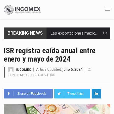
BREAKING NEWS
Las exportaciones mexicanas de vehículos ligeros disminuyeron 9.67 % en julio a tasa anual, alcanzando…
En el primer semestre de 2026, el Servicio de Administración Tributaria (SAT) cobró un total…
ISR registra caída anual entre
enero y mayo de 2024
La Coalition for a Prosperous America (CPA) solicitó al gobierno de Estados Unidos mantener e…
Solo el 17.8 % de las empresas en México se considera totalmente preparada para la…
Article Updated:
julio 5, 2024
INCOMEX
EN
COMENTARIOS DESACTIVADOS
ISR
Ante la suspensión temporal de las inspecciones sanitarias del Departamento de Agricultura de Estados Unidos…
REGISTRA
CAÍDA
Los créditos fiscales determinados a empresas IMMEX rara vez nacen de una interpretación equivocada de…
Share on Facebook
Tweet this!
ANUAL
ENTRE
La industria automotriz mexicana concentra más de la mitad de las quejas bajo el Mecanismo…
ENERO
Y