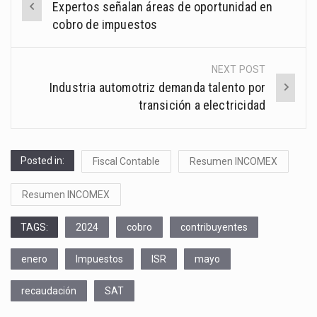
Expertos señalan áreas de oportunidad en
navigation
cobro de impuestos
NEXT POST
Industria automotriz demanda talento por
transición a electricidad
Posted in:
Fiscal Contable
Resumen INCOMEX
Resumen INCOMEX
TAGS:
2024
cobro
contribuyentes
enero
Impuestos
ISR
mayo
recaudación
SAT