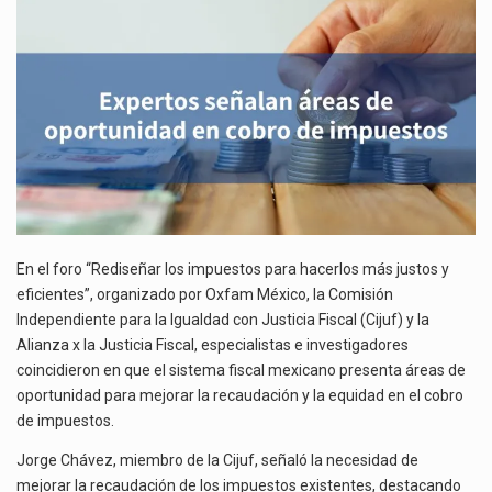
EN
La inversión fija bruta en México registró un aumento de 1.1% interanual en mayo de…
COBRO
DE
El gobierno de Estados Unidos anunciará un arancel del 15 % sobre los productos fabricados…
IMPUESTOS
El Departamento de Agricultura de Estados Unidos (USDA) suspendió el 5 de agosto de 2026…
En el foro “Rediseñar los impuestos para hacerlos más justos y
eficientes”, organizado por Oxfam México, la Comisión
Independiente para la Igualdad con Justicia Fiscal (Cijuf) y la
Alianza x la Justicia Fiscal, especialistas e investigadores
coincidieron en que el sistema fiscal mexicano presenta áreas de
oportunidad para mejorar la recaudación y la equidad en el cobro
de impuestos.
Jorge Chávez, miembro de la Cijuf, señaló la necesidad de
mejorar la recaudación de los impuestos existentes, destacando