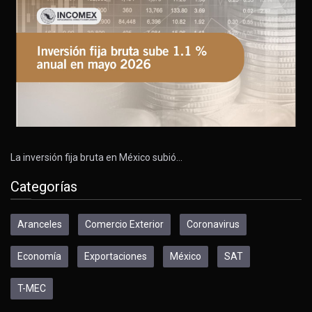
La inversión fija bruta en México subió…
Categorías
Aranceles
Comercio Exterior
Coronavirus
Economía
Exportaciones
México
SAT
T-MEC