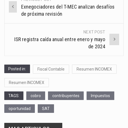
Post
Exnegociadores del T-MEC analizan desafíos
navigation
de próxima revisión
NEXT POST
ISR registra caída anual entre enero y mayo
de 2024
Posted in:
Fiscal Contable
Resumen INCOMEX
Resumen INCOMEX
TAGS:
cobro
contribuyentes
Impuestos
oportunidad
SAT