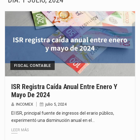
DÍA:
1 JULIO, 2024
El Tribunal Federal de Justicia Administrativa (TFJA), a través de su Segunda Sala Regional en…
El Gobierno de Estados Unidos ha procesado la devolución de aproximadamente 100,000 millones de dólares…
El mercado laboral mexicano muestra un proceso de precarización sin señales de mejora, según el…
La Cámara Minera de México (Camimex) proyecta una inversión total de 6,402.2 millones de dólares…
El secretario de Economía de México, Marcelo Ebrard Casaubon, sostuvo una reunión de trabajo con…
FISCAL CONTABLE
La reforma que reduce la jornada laboral a 40 horas semanales omitió precisar su aplicación…
ISR Registra Caída Anual Entre Enero Y
Mayo De 2024
El gobierno federal creó mediante decreto la Oficina Presidencial para la Promoción de Inversiones, instancia…
INCOMEX
julio 5, 2024
La industria manufacturera de exportación afiliada a Index en Nuevo León ha alcanzado hasta 10%…
El ISR, principal fuente de ingresos del erario público,
experimentó una disminución anual en el…
LEER MÁS