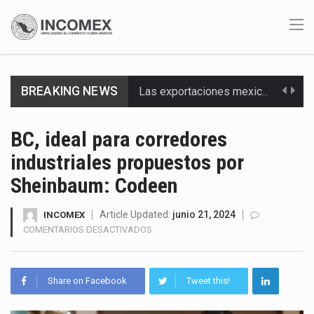
Las exportaciones mexicanas de vehículos ligeros disminuyeron 9.67 % en julio a tasa anual, alcanzando…
BREAKING NEWS
En el primer semestre de 2026, el Servicio de Administración Tributaria (SAT) cobró un total…
La Coalition for a Prosperous America (CPA) solicitó al gobierno de Estados Unidos mantener e…
BC, ideal para corredores
industriales propuestos por
Solo el 17.8 % de las empresas en México se considera totalmente preparada para la…
Sheinbaum: Codeen
Ante la suspensión temporal de las inspecciones sanitarias del Departamento de Agricultura de Estados Unidos…
Article Updated:
junio 21, 2024
INCOMEX
Los créditos fiscales determinados a empresas IMMEX rara vez nacen de una interpretación equivocada de…
EN
COMENTARIOS DESACTIVADOS
BC,
La industria automotriz mexicana concentra más de la mitad de las quejas bajo el Mecanismo…
IDEAL
PARA
Share on Facebook
Tweet this!
CORREDORES
La inversión fija bruta en México registró un aumento de 1.1% interanual en mayo de…
INDUSTRIALES