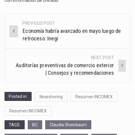
Con información de
Uniradio
PREVIOUS POST
Post
Economía habría avanzado en mayo luego de
navigation
retroceso: Inegi
NEXT POST
Auditorías preventivas de comercio exterior
| Consejos y recomendaciones
Posted in:
Nearshoring
Resumen INCOMEX
Resumen INCOMEX
TAGS:
BC
Claudia Sheinbaum