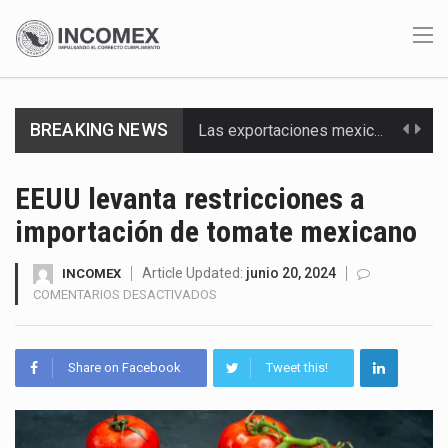
Las exportaciones mexicanas de vehículos ligeros disminuyeron 9.67 % en julio a tasa anual, alcanzando…
BREAKING NEWS
En el primer semestre de 2026, el Servicio de Administración Tributaria (SAT) cobró un total…
EEUU levanta restricciones a
La Coalition for a Prosperous America (CPA) solicitó al gobierno de Estados Unidos mantener e…
importación de tomate mexicano
Solo el 17.8 % de las empresas en México se considera totalmente preparada para la…
Article Updated:
junio 20, 2024
INCOMEX
EN
COMENTARIOS DESACTIVADOS
Ante la suspensión temporal de las inspecciones sanitarias del Departamento de Agricultura de Estados Unidos…
EEUU
LEVANTA
Los créditos fiscales determinados a empresas IMMEX rara vez nacen de una interpretación equivocada de…
RESTRICCIONES
Share on Facebook
Tweet this!
A
La industria automotriz mexicana concentra más de la mitad de las quejas bajo el Mecanismo…
IMPORTACIÓN
DE
TOMATE
La inversión fija bruta en México registró un aumento de 1.1% interanual en mayo de…