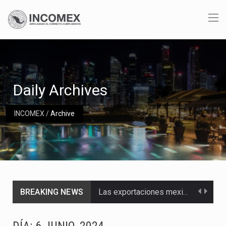
Daily Archives
INCOMEX
/
Archive
BREAKING NEWS
Las exportaciones mexicanas de vehículos ligeros disminuyeron 9.67 % en julio a tasa anual, alcanzando…
En el primer semestre de 2026, el Servicio de Administración Tributaria (SAT) cobró un total…