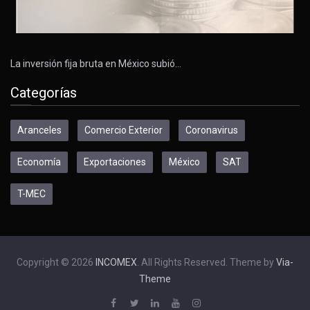
La inversión fija bruta en México subió…
Categorías
Aranceles
Comercio Exterior
Coronavirus
Economía
Exportaciones
México
SAT
T-MEC
Copyright © 2026
INCOMEX
. All Rights Reserved. Theme by
Via-
Theme