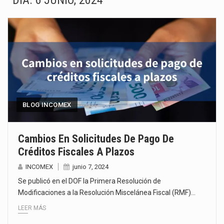
DÍA:
6 JUNIO, 2024
La Coalition for a Prosperous America (CPA) solicitó al gobierno de Estados Unidos mantener e…
Solo el 17.8 % de las empresas en México se considera totalmente preparada para la…
Ante la suspensión temporal de las inspecciones sanitarias del Departamento de Agricultura de Estados Unidos…
Los créditos fiscales determinados a empresas IMMEX rara vez nacen de una interpretación equivocada de…
La industria automotriz mexicana concentra más de la mitad de las quejas bajo el Mecanismo…
BLOG INCOMEX
La inversión fija bruta en México registró un aumento de 1.1% interanual en mayo de…
Cambios En Solicitudes De Pago De
Créditos Fiscales A Plazos
El gobierno de Estados Unidos anunciará un arancel del 15 % sobre los productos fabricados…
INCOMEX
junio 7, 2024
El Departamento de Agricultura de Estados Unidos (USDA) suspendió el 5 de agosto de 2026…
Se publicó en el DOF la Primera Resolución de
Modificaciones a la Resolución Miscelánea Fiscal (RMF)…
LEER MÁS