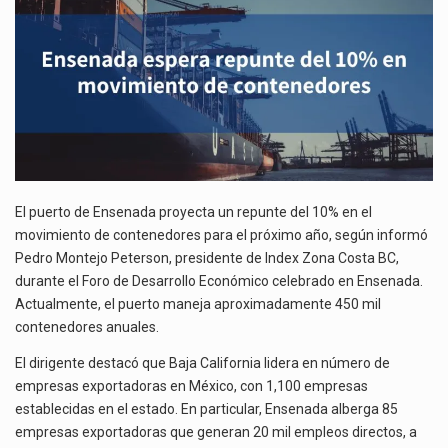
La inversión fija bruta en México registró un aumento de 1.1% interanual en mayo de…
DE
CONTENEDORES
El gobierno de Estados Unidos anunciará un arancel del 15 % sobre los productos fabricados…
El Departamento de Agricultura de Estados Unidos (USDA) suspendió el 5 de agosto de 2026…
El puerto de Ensenada proyecta un repunte del 10% en el
movimiento de contenedores para el próximo año, según informó
Pedro Montejo Peterson, presidente de Index Zona Costa BC,
durante el Foro de Desarrollo Económico celebrado en Ensenada.
Actualmente, el puerto maneja aproximadamente 450 mil
contenedores anuales.
El dirigente destacó que Baja California lidera en número de
empresas exportadoras en México, con 1,100 empresas
establecidas en el estado. En particular, Ensenada alberga 85
empresas exportadoras que generan 20 mil empleos directos, a