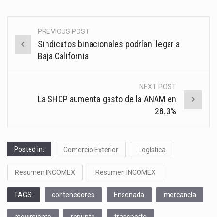
PREVIOUS POST
Post
Sindicatos binacionales podrían llegar a
navigation
Baja California
NEXT POST
La SHCP aumenta gasto de la ANAM en
28.3%
Posted in:
Comercio Exterior
Logística
Resumen INCOMEX
Resumen INCOMEX
TAGS:
contenedores
Ensenada
mercancía
movimiento
repunte
transporte