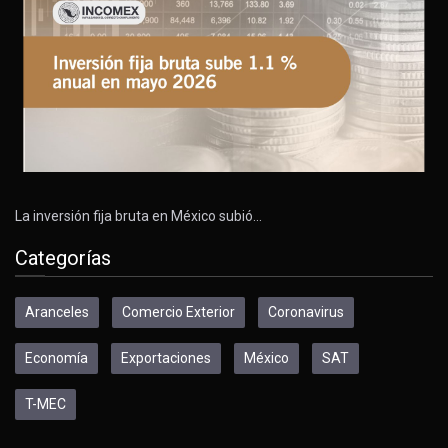
La inversión fija bruta en México subió…
Categorías
Aranceles
Comercio Exterior
Coronavirus
Economía
Exportaciones
México
SAT
T-MEC