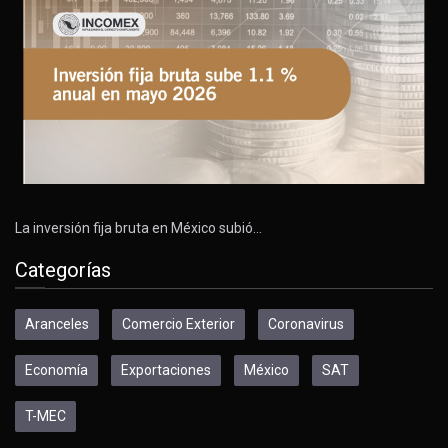
La inversión fija bruta en México subió…
Categorías
Aranceles
Comercio Exterior
Coronavirus
Economía
Exportaciones
México
SAT
T-MEC