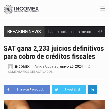
BREAKING NEWS
Las exportaciones mexicanas de vehículos ligeros disminuyeron 9.67 % en julio a tasa anual, alcanzando…
En el primer semestre de 2026, el Servicio de Administración Tributaria (SAT) cobró un total…
SAT gana 2,233 juicios definitivos
para cobro de créditos fiscales
La Coalition for a Prosperous America (CPA) solicitó al gobierno de Estados Unidos mantener e…
Solo el 17.8 % de las empresas en México se considera totalmente preparada para la…
Article Updated:
mayo 26, 2024
INCOMEX
EN
COMENTARIOS DESACTIVADOS
SAT
Ante la suspensión temporal de las inspecciones sanitarias del Departamento de Agricultura de Estados Unidos…
GANA
2,233
Los créditos fiscales determinados a empresas IMMEX rara vez nacen de una interpretación equivocada de…
Share on Facebook
Tweet this!
JUICIOS
DEFINITIVOS
La industria automotriz mexicana concentra más de la mitad de las quejas bajo el Mecanismo…
PARA
COBRO