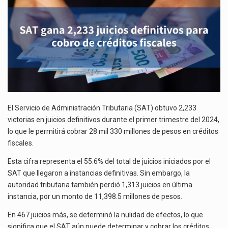
La inversión fija bruta en México registró un aumento de 1.1% interanual en mayo de…
DE
CRÉDITOS
El gobierno de Estados Unidos anunciará un arancel del 15 % sobre los productos fabricados…
FISCALES
El Departamento de Agricultura de Estados Unidos (USDA) suspendió el 5 de agosto de 2026…
El Servicio de Administración Tributaria (SAT) obtuvo 2,233
victorias en juicios definitivos durante el primer trimestre del 2024,
lo que le permitirá cobrar 28 mil 330 millones de pesos en créditos
fiscales.
Esta cifra representa el 55.6% del total de juicios iniciados por el
SAT que llegaron a instancias definitivas. Sin embargo, la
autoridad tributaria también perdió 1,313 juicios en última
instancia, por un monto de 11,398.5 millones de pesos.
En 467 juicios más, se determinó la nulidad de efectos, lo que
significa que el SAT aún puede determinar y cobrar los créditos