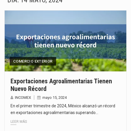
DÍA:
14 MAYO, 2024
La Coalition for a Prosperous America (CPA) solicitó al gobierno de Estados Unidos mantener e…
Solo el 17.8 % de las empresas en México se considera totalmente preparada para la…
Ante la suspensión temporal de las inspecciones sanitarias del Departamento de Agricultura de Estados Unidos…
Los créditos fiscales determinados a empresas IMMEX rara vez nacen de una interpretación equivocada de…
La industria automotriz mexicana concentra más de la mitad de las quejas bajo el Mecanismo…
COMERCIO EXTERIOR
La inversión fija bruta en México registró un aumento de 1.1% interanual en mayo de…
Exportaciones Agroalimentarias Tienen
Nuevo Récord
El gobierno de Estados Unidos anunciará un arancel del 15 % sobre los productos fabricados…
INCOMEX
mayo 15, 2024
El Departamento de Agricultura de Estados Unidos (USDA) suspendió el 5 de agosto de 2026…
En el primer trimestre de 2024, México alcanzó un récord
en exportaciones agroalimentarias superando…
LEER MÁS