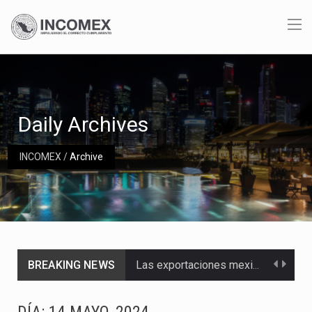
Daily Archives
INCOMEX
/
Archive
BREAKING NEWS
Las exportaciones mexicanas de vehículos ligeros disminuyeron 9.67 % en julio a tasa anual, alcanzando…
En el primer semestre de 2026, el Servicio de Administración Tributaria (SAT) cobró un total…