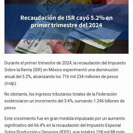
TRIMESTRE
El superávit comercial de México con Estados Unidos alcanzó 102,581 millones de dólares (mdd) en…
DEL
2024
El Tribunal Federal de Justicia Administrativa (TFJA), a través de su Segunda Sala Regional en…
Durante el primer trimestre de 2024, la recaudación del Impuesto
Sobre la Renta (ISR) en México experimentó una disminución
anual del 5.2%, alcanzando los 716 mil 234 millones de pesos
(mdp).
No obstante, los ingresos tributarios totales de la Federación
evidenciaron un incremento del 3.4%, sumando 1.246 billones de
pesos.
Este crecimiento fue en gran medida impulsado por un aumento
significativo del 66.4% en la recaudación del Impuesto Especial
Sobre Producción y Servicios (IEPS), que totalizó 158 mil 88 mdp.