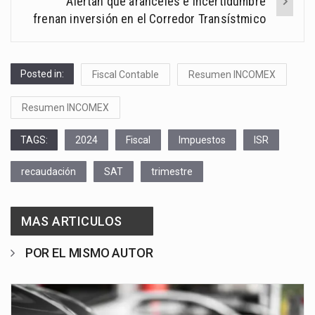
Alertan que aranceles e incertidumbre
frenan inversión en el Corredor Transístmico
Posted in:
Fiscal Contable
Resumen INCOMEX
Resumen INCOMEX
TAGS:
2024
Fiscal
Impuestos
ISR
recaudación
SAT
trimestre
MAS ARTICULOS
POR EL MISMO AUTOR