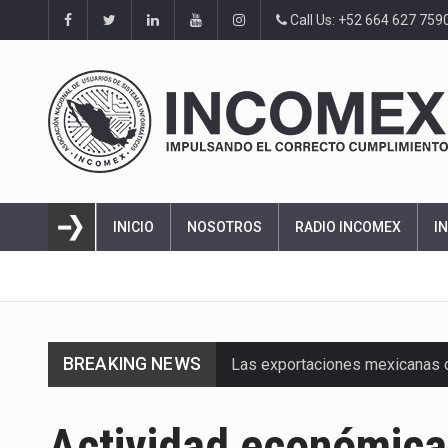
Call Us: +52 664 627 759
INICIO
NOSOTROS
RADIO INCOMEX
I
BREAKING NEWS
Las exportaciones mexicanas de
En el primer semestre de 2026, 
Actividad económica