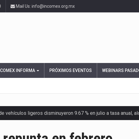
0
Mail Us: info@incomex.org.mx
NCOMEX INFORMA
PRÓXIMOS EVENTOS
WEBINARS PASAD
 vehículos ligeros disminuyeron 9.67 % en julio a tasa anual, 
el Servicio de Administración Tributaria (SAT) cobró un total…
 repunta en febrero