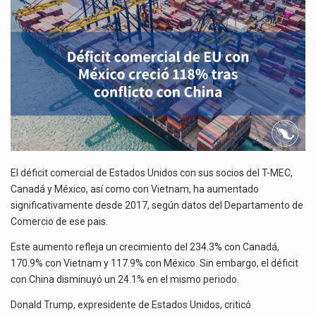
MÉXICO
El gobierno de Estados Unidos anunciará un arancel del 15 % sobre los productos fabricados…
CRECIÓ
118%
El Departamento de Agricultura de Estados Unidos (USDA) suspendió el 5 de agosto de 2026…
TRAS
CONFLICTO
CON
CHINA
El déficit comercial de Estados Unidos con sus socios del T-MEC,
Canadá y México, así como con Vietnam, ha aumentado
significativamente desde 2017, según datos del Departamento de
Comercio de ese pais.
Este aumento refleja un crecimiento del 234.3% con Canadá,
170.9% con Vietnam y 117.9% con México. Sin embargo, el déficit
con China disminuyó un 24.1% en el mismo periodo.
Donald Trump, expresidente de Estados Unidos, criticó