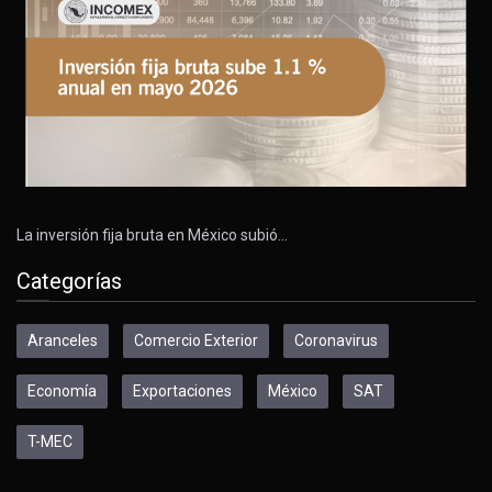
La inversión fija bruta en México subió…
Categorías
Aranceles
Comercio Exterior
Coronavirus
Economía
Exportaciones
México
SAT
T-MEC