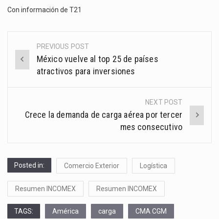
Con información de
T21
PREVIOUS POST
Post
México vuelve al top 25 de países
navigation
atractivos para inversiones
NEXT POST
Crece la demanda de carga aérea por tercer
mes consecutivo
Posted in:
Comercio Exterior
Logística
Resumen INCOMEX
Resumen INCOMEX
TAGS:
América
carga
CMA CGM