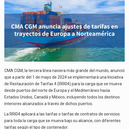
TARIFAS
El Tribunal Federal de Justicia Administrativa (TFJA), a través de su Segunda Sala Regional en…
EN
TRAYECTOS
El Gobierno de Estados Unidos ha procesado la devolución de aproximadamente 100,000 millones de dólares…
DE
EUROPA
A
NORTEAMÉRICA
CMA CGM, la tercera línea naviera más grande del mundo, anunció
que a partir del 1 de mayo de 2024 se implementará una Iniciativa
de Restauración de Tarifas 4 (RRI04) para la carga que se mueva
desde puertos del norte de Europa y el Mediterráneo hacia
Estados Unidos, Canadá y México, incluyendo todos los destinos
interiores alcanzados a través de dichos puertos.
La RRI04 aplicará a las tarifas o tarifas de contratos de servicios
para toda la carga que se mueva bajo su alcance, con diferentes
tarifas según el tipo de contenedor: