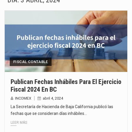
DÍA:
3 ABRIL, 2024
El superávit comercial de México con Estados Unidos alcanzó 102,581 millones de dólares (mdd) en…
El Tribunal Federal de Justicia Administrativa (TFJA), a través de su Segunda Sala Regional en…
El Gobierno de Estados Unidos ha procesado la devolución de aproximadamente 100,000 millones de dólares…
El mercado laboral mexicano muestra un proceso de precarización sin señales de mejora, según el…
La Cámara Minera de México (Camimex) proyecta una inversión total de 6,402.2 millones de dólares…
FISCAL CONTABLE
El secretario de Economía de México, Marcelo Ebrard Casaubon, sostuvo una reunión de trabajo con…
Publican Fechas Inhábiles Para El Ejercicio
Fiscal 2024 En BC
La reforma que reduce la jornada laboral a 40 horas semanales omitió precisar su aplicación…
INCOMEX
abril 4, 2024
El gobierno federal creó mediante decreto la Oficina Presidencial para la Promoción de Inversiones, instancia…
La Secretaría de Hacienda de Baja California publicó las
fechas que se consideran días inhábiles…
LEER MÁS