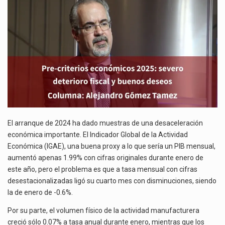
DETERIORO
El gobierno de Estados Unidos anunciará un arancel del 15 % sobre los productos fabricados…
FISCAL
Y
El Departamento de Agricultura de Estados Unidos (USDA) suspendió el 5 de agosto de 2026…
BUENOS
DESEOS
Las exportaciones mexicanas de vehículos ligeros disminuyeron 9.67 % en julio a tasa anual, alcanzando…
El arranque de 2024 ha dado muestras de una desaceleración
económica importante. El Indicador Global de la Actividad
Económica (IGAE), una buena proxy a lo que sería un PIB mensual,
aumentó apenas 1.99% con cifras originales durante enero de
este año, pero el problema es que a tasa mensual con cifras
desestacionalizadas ligó su cuarto mes con disminuciones, siendo
la de enero de -0.6%.
Por su parte, el volumen físico de la actividad manufacturera
creció sólo 0.07% a tasa anual durante enero, mientras que los