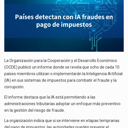
El gobierno de Estados Unidos anunciará un arancel del 15 % sobre los productos fabricados…
DE
IMPUESTOS
El Departamento de Agricultura de Estados Unidos (USDA) suspendió el 5 de agosto de 2026…
La Organización para la Cooperación y el Desarrollo Económico
(OCDE) publicó un informe donde se revela que ocho de cada 10
países miembros utilizan o implementarán la Inteligencia Artificial
(IA) en sus sistemas de impuestos para combatir el fraude y la
corrupción.
El informe destaca que la IA está permitiendo a las
administraciones tributarias adoptar un enfoque más preventivo
en la gestión del riesgo de fraude.
La organización indica que si se interviene en etapas tempranas
del pago de impuestos, las autoridades pueden prevenir el