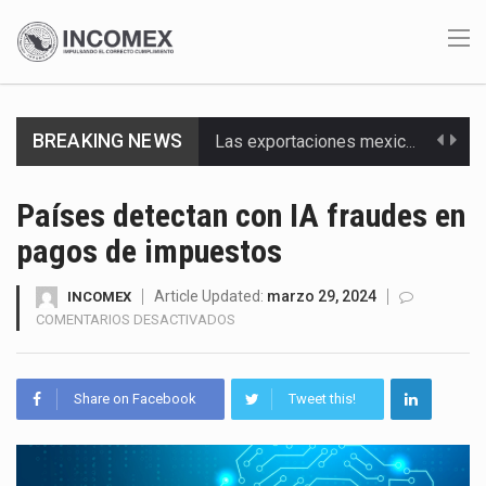
BREAKING NEWS
En el primer semestre de 2026, el Servicio de Administración Tributaria (SAT) cobró un total…
La Coalition for a Prosperous America (CPA) solicitó al gobierno de Estados Unidos mantener e…
Países detectan con IA fraudes en
pagos de impuestos
Solo el 17.8 % de las empresas en México se considera totalmente preparada para la…
Ante la suspensión temporal de las inspecciones sanitarias del Departamento de Agricultura de Estados Unidos…
Article Updated:
marzo 29, 2024
INCOMEX
EN
COMENTARIOS DESACTIVADOS
PAÍSES
Los créditos fiscales determinados a empresas IMMEX rara vez nacen de una interpretación equivocada de…
DETECTAN
CON
La industria automotriz mexicana concentra más de la mitad de las quejas bajo el Mecanismo…
Share on Facebook
Tweet this!
IA
FRAUDES
La inversión fija bruta en México registró un aumento de 1.1% interanual en mayo de…
EN
PAGOS