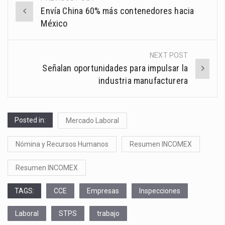
Post
Envía China 60% más contenedores hacia
navigation
México
NEXT POST
Señalan oportunidades para impulsar la
industria manufacturera
Posted in:
Mercado Laboral
Nómina y Recursos Humanos
Resumen INCOMEX
Resumen INCOMEX
TAGS:
CCE
Empresas
Inspecciones
Laboral
STPS
trabajo