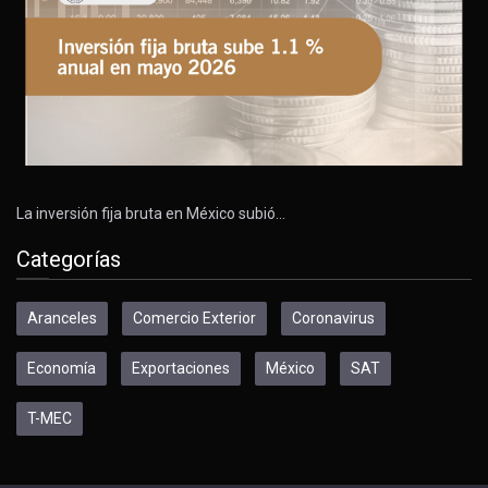
La inversión fija bruta en México subió…
Categorías
Aranceles
Comercio Exterior
Coronavirus
Economía
Exportaciones
México
SAT
T-MEC