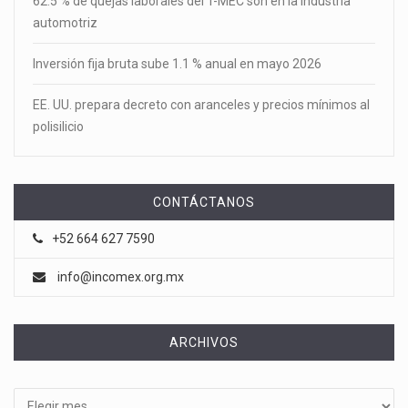
62.5 % de quejas laborales del T-MEC son en la industria
automotriz
Inversión fija bruta sube 1.1 % anual en mayo 2026
EE. UU. prepara decreto con aranceles y precios mínimos al
polisilicio
CONTÁCTANOS
+52 664 627 7590
info@incomex.org.mx
ARCHIVOS
Archivos