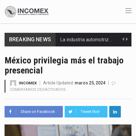
La industria automotriz mexicana concentra más de la mitad de las quejas bajo el Mecanismo…
BREAKING NEWS
La inversión fija bruta en México registró un aumento de 1.1% interanual en mayo de…
México privilegia más el trabajo
El gobierno de Estados Unidos anunciará un arancel del 15 % sobre los productos fabricados…
presencial
El Departamento de Agricultura de Estados Unidos (USDA) suspendió el 5 de agosto de 2026…
Article Updated:
marzo 25, 2024
INCOMEX
EN
COMENTARIOS DESACTIVADOS
El derecho a la previsibilidad de los horarios de trabajo en turnos rotativos podría ser…
MÉXICO
PRIVILEGIA
La industria manufacturera de exportación afiliada a Index en Nuevo León ha alcanzado hasta 10%…
MÁS
Share on Facebook
Tweet this!
EL
TRABAJO
Las métricas tradicionales de los parques industriales —absorción, ocupación y metros cuadrados desarrollados— resultan insuficientes…
PRESENCIAL
El superávit comercial de México con Estados Unidos alcanzó 102,581 millones de dólares (mdd) en…