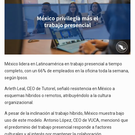
El Tribunal Federal de Justicia Administrativa (TFJA), a través de su Segunda Sala Regional en…
El Gobierno de Estados Unidos ha procesado la devolución de aproximadamente 100,000 millones de dólares…
México lidera en Latinoamérica en trabajo presencial a tiempo
completo, con un 66% de empleados en la oficina toda la semana,
según Ipsos.
Arleth Leal, CEO de Tutorel, señaló resistencia en México a
esquemas híbridos o remotos, atribuyéndolo a la cultura
organizacional.
A pesar de la inclinación al trabajo híbrido, México muestra bajo
uso de este modelo. Antonio López, CEO de VUCA, mencionó que
el predominio del trabajo presencial responde a factores
culturales y al interés por mantener la colaboración.