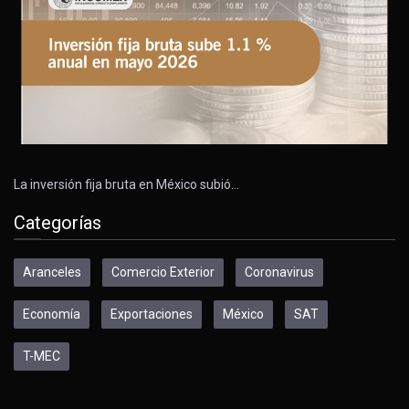
La inversión fija bruta en México subió…
Categorías
Aranceles
Comercio Exterior
Coronavirus
Economía
Exportaciones
México
SAT
T-MEC