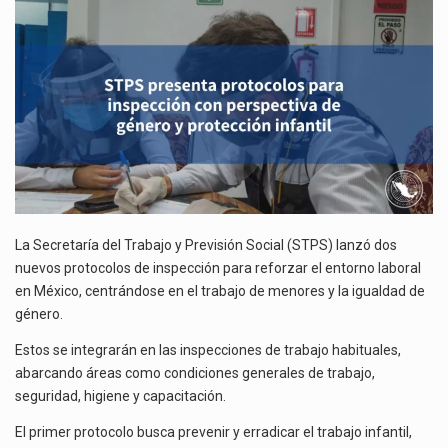
CON
La inversión fija bruta en México registró un aumento de 1.1% interanual en mayo de…
PERSPECTIVA
DE
El gobierno de Estados Unidos anunciará un arancel del 15 % sobre los productos fabricados…
GÉNERO
Y
El Departamento de Agricultura de Estados Unidos (USDA) suspendió el 5 de agosto de 2026…
PROTECCIÓN
INFANTIL
La Secretaría del Trabajo y Previsión Social (STPS) lanzó dos
nuevos protocolos de inspección para reforzar el entorno laboral
en México, centrándose en el trabajo de menores y la igualdad de
género.
Estos se integrarán en las inspecciones de trabajo habituales,
abarcando áreas como condiciones generales de trabajo,
seguridad, higiene y capacitación.
El primer protocolo busca prevenir y erradicar el trabajo infantil,