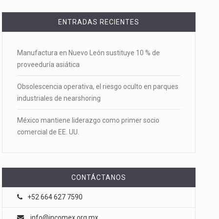
ENTRADAS RECIENTES
Manufactura en Nuevo León sustituye 10 % de
proveeduría asiática
Obsolescencia operativa, el riesgo oculto en parques
industriales de nearshoring
México mantiene liderazgo como primer socio
comercial de EE. UU.
CONTÁCTANOS
+52 664 627 7590
info@incomex.org.mx