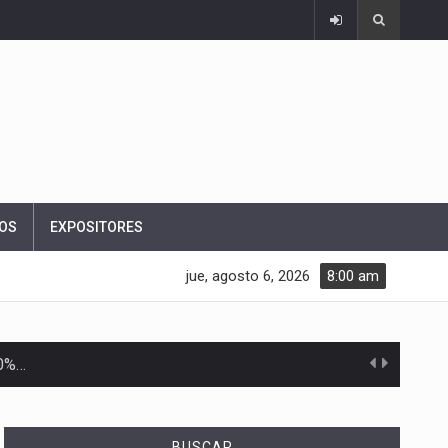
OS
EXPOSITORES
jue, agosto 6, 2026
8:00 am
10%…
Las métricas tradicionales de los parques industriales —absorción, ocupación y metros cuadrados desarrollados— resultan insuficientes…
BUSCAR