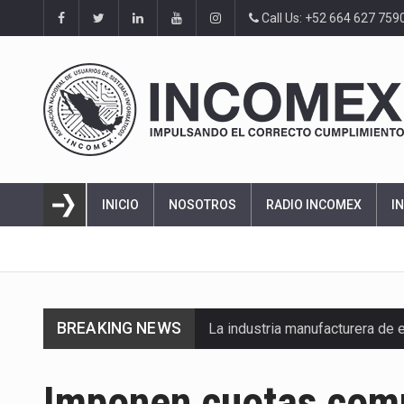
Call Us: +52 664 627 759
INICIO
NOSOTROS
RADIO INCOMEX
I
BREAKING NEWS
La industria manufacturera de 
Imponen cuotas comp