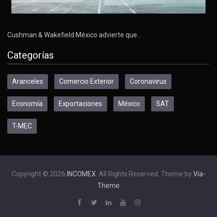
Cushman & Wakefield México advierte que…
Categorías
Aranceles
Comercio Exterior
Coronavirus
Economía
Exportaciones
México
SAT
T-MEC
Copyright © 2026
INCOMEX
. All Rights Reserved. Theme by
Via-
Theme