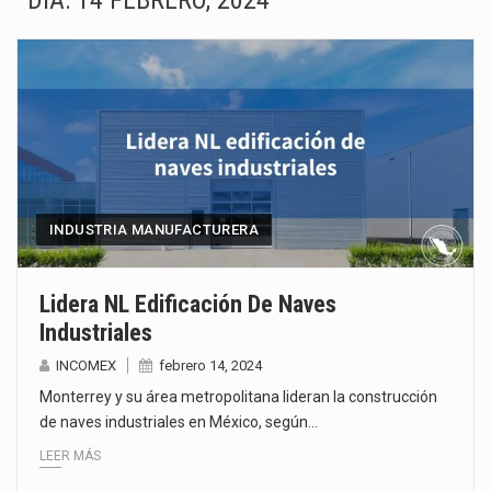
DÍA:
14 FEBRERO, 2024
Las métricas tradicionales de los parques industriales —absorción, ocupación y metros cuadrados desarrollados— resultan insuficientes…
El superávit comercial de México con Estados Unidos alcanzó 102,581 millones de dólares (mdd) en…
El Tribunal Federal de Justicia Administrativa (TFJA), a través de su Segunda Sala Regional en…
El Gobierno de Estados Unidos ha procesado la devolución de aproximadamente 100,000 millones de dólares…
El mercado laboral mexicano muestra un proceso de precarización sin señales de mejora, según el…
INDUSTRIA MANUFACTURERA
La Cámara Minera de México (Camimex) proyecta una inversión total de 6,402.2 millones de dólares…
Lidera NL Edificación De Naves
Industriales
El secretario de Economía de México, Marcelo Ebrard Casaubon, sostuvo una reunión de trabajo con…
INCOMEX
febrero 14, 2024
La reforma que reduce la jornada laboral a 40 horas semanales omitió precisar su aplicación…
Monterrey y su área metropolitana lideran la construcción
de naves industriales en México, según…
LEER MÁS