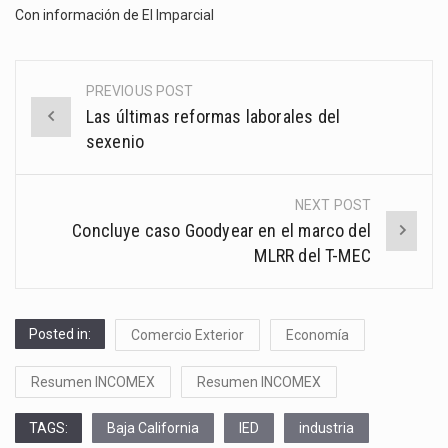
Con información de
El Imparcial
PREVIOUS POST
Post
Las últimas reformas laborales del
navigation
sexenio
NEXT POST
Concluye caso Goodyear en el marco del
MLRR del T-MEC
Posted in:
Comercio Exterior
Economía
Resumen INCOMEX
Resumen INCOMEX
TAGS:
Baja California
IED
industria