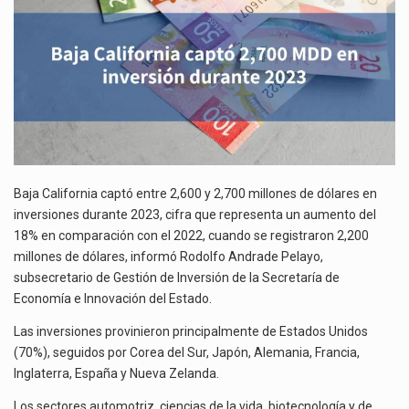
DURANTE
La reforma que reduce la jornada laboral a 40 horas semanales omitió precisar su aplicación…
2023
El gobierno federal creó mediante decreto la Oficina Presidencial para la Promoción de Inversiones, instancia…
Baja California captó entre 2,600 y 2,700 millones de dólares en
inversiones durante 2023, cifra que representa un aumento del
18% en comparación con el 2022, cuando se registraron 2,200
millones de dólares, informó Rodolfo Andrade Pelayo,
subsecretario de Gestión de Inversión de la Secretaría de
Economía e Innovación del Estado.
Las inversiones provinieron principalmente de Estados Unidos
(70%), seguidos por Corea del Sur, Japón, Alemania, Francia,
Inglaterra, España y Nueva Zelanda.
Los sectores automotriz, ciencias de la vida, biotecnología y de