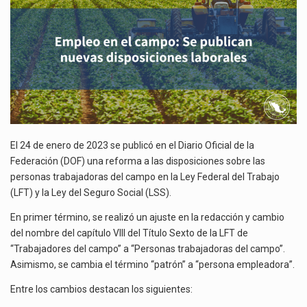
La reforma que reduce la jornada laboral a 40 horas semanales omitió precisar su aplicación…
DISPOSICIONES
LABORALES
El gobierno federal creó mediante decreto la Oficina Presidencial para la Promoción de Inversiones, instancia…
La industria manufacturera de exportación afiliada a Index en Nuevo León ha alcanzado hasta 10%…
El 24 de enero de 2023 se publicó en el Diario Oficial de la
Federación (DOF) una reforma a las disposiciones sobre las
personas trabajadoras del campo en la Ley Federal del Trabajo
(LFT) y la Ley del Seguro Social (LSS).
En primer término, se realizó un ajuste en la redacción y cambio
del nombre del capítulo VIII del Título Sexto de la LFT de
“Trabajadores del campo” a “Personas trabajadoras del campo”.
Asimismo, se cambia el término “patrón” a “persona empleadora”.
Entre los cambios destacan los siguientes: