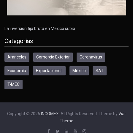
La inversión fija bruta en México subió…
Categorías
Aranceles
Comercio Exterior
Coronavirus
Economía
Exportaciones
México
SAT
T-MEC
Copyright © 2026
INCOMEX
. All Rights Reserved. Theme by
Via-
Theme