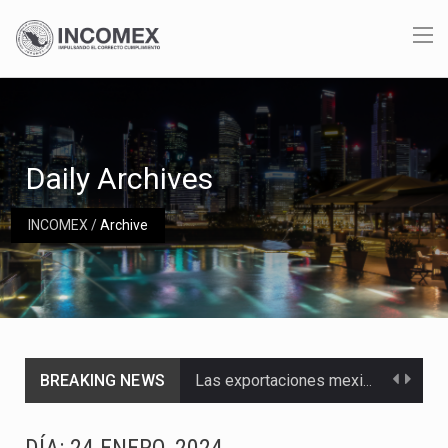
Daily Archives
INCOMEX
/
Archive
Las exportaciones mexicanas de vehículos ligeros disminuyeron 9.67 % en julio a tasa anual, alcanzando…
BREAKING NEWS
En el primer semestre de 2026, el Servicio de Administración Tributaria (SAT) cobró un total…
La Coalition for a Prosperous America (CPA) solicitó al gobierno de Estados Unidos mantener e…