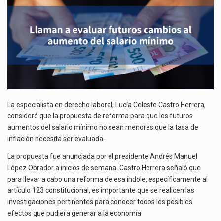
El superávit comercial de México con Estados Unidos alcanzó 102,581 millones de dólares (mdd) en…
DEL
SALARIO
El Tribunal Federal de Justicia Administrativa (TFJA), a través de su Segunda Sala Regional en…
MÍNIMO
Los créditos fiscales determinados a empresas IMMEX rara vez nacen de una interpretación equivocada de…
La especialista en derecho laboral, Lucía Celeste Castro Herrera,
consideró que la propuesta de reforma para que los futuros
aumentos del salario mínimo no sean menores que la tasa de
inflación necesita ser evaluada.
La propuesta fue anunciada por el presidente Andrés Manuel
López Obrador a inicios de semana. Castro Herrera señaló que
para llevar a cabo una reforma de esa índole, específicamente al
artículo 123 constitucional, es importante que se realicen las
investigaciones pertinentes para conocer todos los posibles
efectos que pudiera generar a la economía.