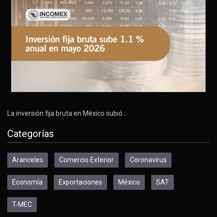
La inversión fija bruta en México subió…
Categorías
Aranceles
Comercio Exterior
Coronavirus
Economía
Exportaciones
México
SAT
T-MEC