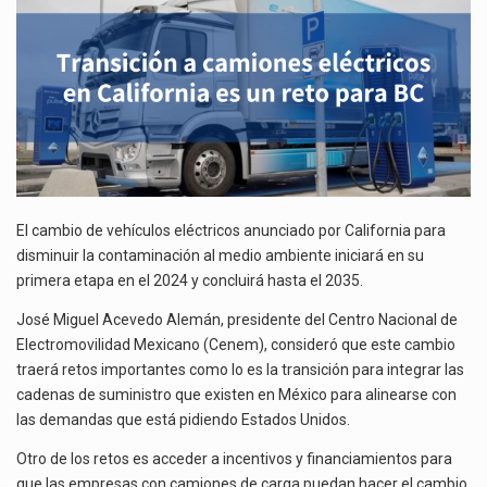
Las métricas tradicionales de los parques industriales —absorción, ocupación y metros cuadrados desarrollados— resultan insuficientes…
UN
RETO
El superávit comercial de México con Estados Unidos alcanzó 102,581 millones de dólares (mdd) en…
PARA
BC
El Tribunal Federal de Justicia Administrativa (TFJA), a través de su Segunda Sala Regional en…
El cambio de vehículos eléctricos anunciado por California para
disminuir la contaminación al medio ambiente iniciará en su
primera etapa en el 2024 y concluirá hasta el 2035.
José Miguel Acevedo Alemán, presidente del Centro Nacional de
Electromovilidad Mexicano (Cenem), consideró que este cambio
traerá retos importantes como lo es la transición para integrar las
cadenas de suministro que existen en México para alinearse con
las demandas que está pidiendo Estados Unidos.
Otro de los retos es acceder a incentivos y financiamientos para
que las empresas con camiones de carga puedan hacer el cambio