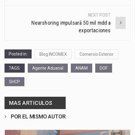
NEXT POST
Nearshoring impulsará 50 mil mdd a
exportaciones
Posted in:
Blog INCOMEX
Comercio Exterior
TAGS:
Agente Aduanal
ANAM
DOF
SHCP
MAS ARTICULOS
POR EL MISMO AUTOR