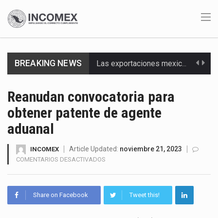
BREAKING NEWS
Las exportaciones mexicanas de vehículos ligeros disminuyeron 9.67 % en julio a tasa anual, alcanzando…
En el primer semestre de 2026, el Servicio de Administración Tributaria (SAT) cobró un total…
Reanudan convocatoria para
obtener patente de agente
La Coalition for a Prosperous America (CPA) solicitó al gobierno de Estados Unidos mantener e…
aduanal
Solo el 17.8 % de las empresas en México se considera totalmente preparada para la…
Article Updated:
noviembre 21, 2023
INCOMEX
Ante la suspensión temporal de las inspecciones sanitarias del Departamento de Agricultura de Estados Unidos…
EN
COMENTARIOS DESACTIVADOS
REANUDAN
Los créditos fiscales determinados a empresas IMMEX rara vez nacen de una interpretación equivocada de…
CONVOCATORIA
PARA
Share on Facebook
Tweet this!
La industria automotriz mexicana concentra más de la mitad de las quejas bajo el Mecanismo…
OBTENER
PATENTE