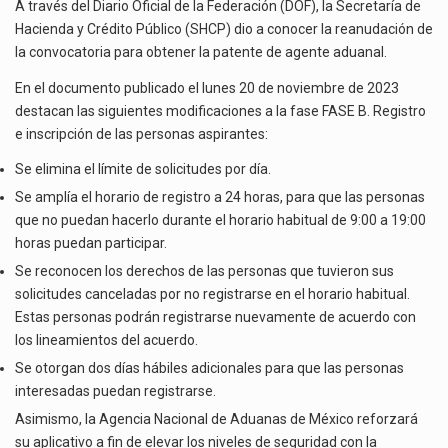
DE
La inversión fija bruta en México registró un aumento de 1.1% interanual en mayo de…
A través del Diario Oficial de la Federación (DOF), la Secretaría de
AGENTE
Hacienda y Crédito Público (SHCP) dio a conocer la reanudación de
ADUANAL
El gobierno de Estados Unidos anunciará un arancel del 15 % sobre los productos fabricados…
la convocatoria para obtener la patente de agente aduanal.
En el documento publicado el lunes 20 de noviembre de 2023
El Departamento de Agricultura de Estados Unidos (USDA) suspendió el 5 de agosto de 2026…
destacan las siguientes modificaciones a la fase FASE B. Registro
e inscripción de las personas aspirantes:
Se elimina el límite de solicitudes por día.
Se amplía el horario de registro a 24 horas, para que las personas
que no puedan hacerlo durante el horario habitual de 9:00 a 19:00
horas puedan participar.
Se reconocen los derechos de las personas que tuvieron sus
solicitudes canceladas por no registrarse en el horario habitual.
Estas personas podrán registrarse nuevamente de acuerdo con
los lineamientos del acuerdo.
Se otorgan dos días hábiles adicionales para que las personas
interesadas puedan registrarse.
Asimismo, la Agencia Nacional de Aduanas de México reforzará
su aplicativo a fin de elevar los niveles de seguridad con la