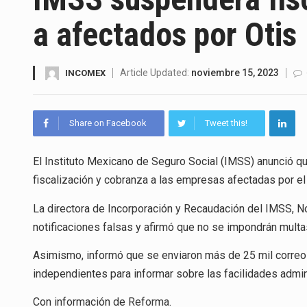
La inversión fija bruta en Méx
a afectados por Otis
El gobierno de Estados Unidos 
El Departamento de Agricultur
Article Updated:
noviembre 15, 2023
INCOMEX
El derecho a la previsibilidad d
Share on Facebook
Tweet this!
La industria manufacturera de 
El Instituto Mexicano de Seguro Social (IMSS) anunció q
fiscalización y cobranza a las empresas afectadas por el 
El superávit comercial de Méx
La directora de Incorporación y Recaudación del IMSS, N
El Tribunal Federal de Justicia
notificaciones falsas y afirmó que no se impondrán mult
Asimismo, informó que se enviaron más de 25 mil correo
independientes para informar sobre las facilidades admin
Con información de
Reforma
.