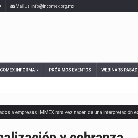
0
Mail Us: info@incomex.org.mx
NCOMEX INFORMA
PRÓXIMOS EVENTOS
WEBINARS PASAD
nados a empresas IMMEX rara vez nacen de una interpretación 
ana concentra más de la mitad de las quejas bajo el Mecanismo…
calización y cobranza