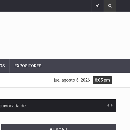
OS
EXPOSITORES
jue, agosto 6, 2026
8:05 pm
equivocada de…
BUSCAR