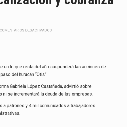
ico registró un aumento de 1.1% interanual en mayo de…
anunciará un arancel del 15 % sobre los productos fabricados…
a de Estados Unidos (USDA) suspendió el 5 de agosto de 2026…
EN
COMENTARIOS DESACTIVADOS
IMSS
e los horarios de trabajo en turnos rotativos podría ser…
SUSPENDERÁ
FISCALIZACIÓN
Y
exportación afiliada a Index en Nuevo León ha alcanzado hasta 
COBRANZA
A
ue en lo que resta del año suspenderá las acciones de
AFECTADOS
paso del huracán “Otis”.
POR
ico con Estados Unidos alcanzó 102,581 millones de dólares (m
OTIS
orma Gabriela López Castañeda, advirtió sobre
 Administrativa (TFJA), a través de su Segunda Sala Regional en…
as ni se incrementará la deuda de las empresas.
s a patrones y 4 mil comunicados a trabajadores
istrativas.