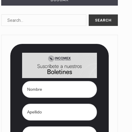
10%…
Las métricas tradicionales de los parques industriales —absorción, ocupación y metros cuadrados desarrollados— resultan insuficientes…
dd) en…