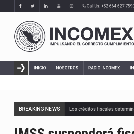
Call Us: +52 664 627 759
INICIO
NOSOTROS
RADIO INCOMEX
I
BREAKING NEWS
Los créditos fiscales determi
La industria automotriz mexic
IMSS suspenderá fis