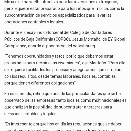
FISCALES
México se ha vuelto atractivo para las inversiones extranjeras,
Y
pero requiere estar preparado para los retos que implica, como la
El superávit comercial de México con Estados Unidos alcanzó 102,581 millones de dólares (mdd) en…
LEGALES
subcontratación de servicios especializados para llevar las
POR
operaciones contables y legales.
El Tribunal Federal de Justicia Administrativa (TFJA), a través de su Segunda Sala Regional en…
NEARSHORING
Durante el desayuno catorcenal del Colegio de Contadores
Públicos de Baja California (CCPBC), Jesús Montaño, de EY Global
Compliance, abordó el panorama del nearshoring.
“Tenemos oportunidades y retos, por lo que debemos estar
preparados para recibir esas inversiones”, dijo Montaño. “Para ello
se requiere facilitarles los procesos y asegurarnos que cumplan
con los requisitos, desde temas laborales, fiscales, contables,
porque tienen diferentes obligaciones”.
En ese sentido, refirió que una de las particularidades que se ha
observado de las empresas tanto locales como multinacionales es
que analizan la posibilidad de subcontratar a terceros para
servicios contables y legales.
“Es interesante porque hoy en día las regulaciones que se deben
cumplir son más extensas, por lo que buscan transferir esas