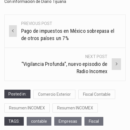
Con información de
Diario Tijuana
PREVIOUS POST
Post
Pago de impuestos en México sobrepasa el
navigation
de otros países un 7%
NEXT POST
“Vigilancia Profunda”, nuevo episodio de
Radio Incomex
Posted in:
Comercio Exterior
Fiscal Contable
Resumen INCOMEX
Resumen INCOMEX
TAGS:
contable
Empresas
Fiscal