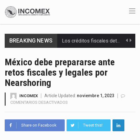
Los créditos fiscales determinados a empresas IMMEX rara vez nacen de una interpretación equivocada de…
BREAKING NEWS
La industria automotriz mexicana concentra más de la mitad de las quejas bajo el Mecanismo…
México debe prepararse ante
La inversión fija bruta en México registró un aumento de 1.1% interanual en mayo de…
retos fiscales y legales por
El gobierno de Estados Unidos anunciará un arancel del 15 % sobre los productos fabricados…
Nearshoring
El Departamento de Agricultura de Estados Unidos (USDA) suspendió el 5 de agosto de 2026…
Article Updated:
noviembre 1, 2023
INCOMEX
EN
COMENTARIOS DESACTIVADOS
El derecho a la previsibilidad de los horarios de trabajo en turnos rotativos podría ser…
MÉXICO
DEBE
PREPARARSE
La industria manufacturera de exportación afiliada a Index en Nuevo León ha alcanzado hasta 10%…
Share on Facebook
Tweet this!
ANTE
RETOS
Las métricas tradicionales de los parques industriales —absorción, ocupación y metros cuadrados desarrollados— resultan insuficientes…