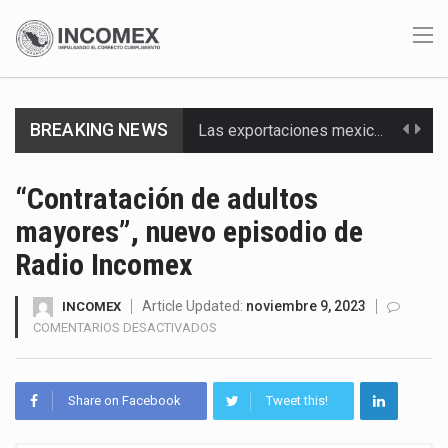
Las exportaciones mexicanas de vehículos ligeros disminuyeron 9.67 % en julio a tasa anual, alcanzando…
BREAKING NEWS
En el primer semestre de 2026, el Servicio de Administración Tributaria (SAT) cobró un total…
“Contratación de adultos
La Coalition for a Prosperous America (CPA) solicitó al gobierno de Estados Unidos mantener e…
mayores”, nuevo episodio de
Solo el 17.8 % de las empresas en México se considera totalmente preparada para la…
Radio Incomex
Ante la suspensión temporal de las inspecciones sanitarias del Departamento de Agricultura de Estados Unidos…
Article Updated:
noviembre 9, 2023
INCOMEX
EN
COMENTARIOS DESACTIVADOS
Los créditos fiscales determinados a empresas IMMEX rara vez nacen de una interpretación equivocada de…
“CONTRATACIÓN
DE
La industria automotriz mexicana concentra más de la mitad de las quejas bajo el Mecanismo…
ADULTOS
Share on Facebook
Tweet this!
MAYORES”,
La inversión fija bruta en México registró un aumento de 1.1% interanual en mayo de…
NUEVO