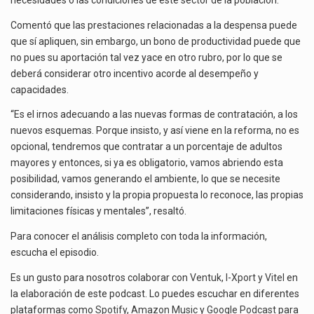
necesidades o las condiciones de este sector de la población.
Comentó que las prestaciones relacionadas a la despensa puede
que sí apliquen, sin embargo, un bono de productividad puede que
no pues su aportación tal vez yace en otro rubro, por lo que se
deberá considerar otro incentivo acorde al desempeño y
capacidades.
“Es el irnos adecuando a las nuevas formas de contratación, a los
nuevos esquemas. Porque insisto, y así viene en la reforma, no es
opcional, tendremos que contratar a un porcentaje de adultos
mayores y entonces, si ya es obligatorio, vamos abriendo esta
posibilidad, vamos generando el ambiente, lo que se necesite
considerando, insisto y la propia propuesta lo reconoce, las propias
limitaciones físicas y mentales”, resaltó.
Para conocer el análisis completo con toda la información,
escucha el episodio.
Es un gusto para nosotros colaborar con
Ventuk
,
I-Xport
y
Vitel
en
la elaboración de este podcast. Lo puedes escuchar en diferentes
plataformas como
Spotify
,
Amazon Music
y
Google Podcast
para