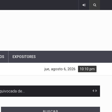
OS
EXPOSITORES
jue, agosto 6, 2026
10:10 pm
equivocada de…
BUSCAR