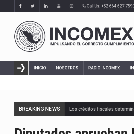
Call Us: +52 664 627 759
INICIO
NOSOTROS
RADIO INCOMEX
I
BREAKING NEWS
Los créditos fiscales determi
La industria automotriz mexic
Diputados aprueban L