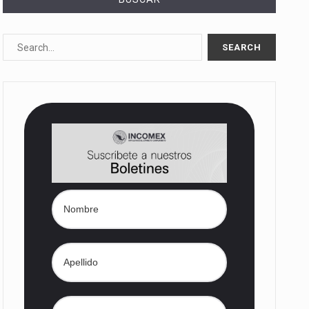
10%…
Las métricas tradicionales de los parques industriales —absorción, ocupación y metros cuadrados desarrollados— resultan insuficientes…
dd) en…