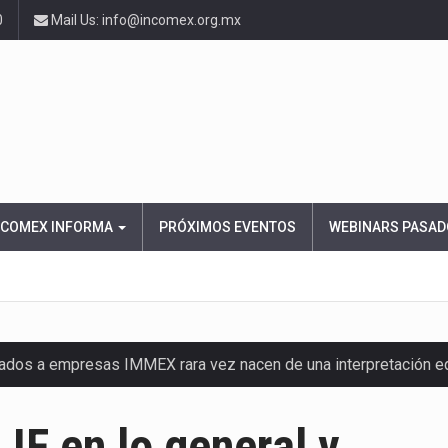
0
Mail Us: info@incomex.org.mx
NCOMEX INFORMA
PRÓXIMOS EVENTOS
WEBINARS PASAD
nados a empresas IMMEX rara vez nacen de una interpretación 
ana concentra más de la mitad de las quejas bajo el Mecanismo…
IF en lo general y