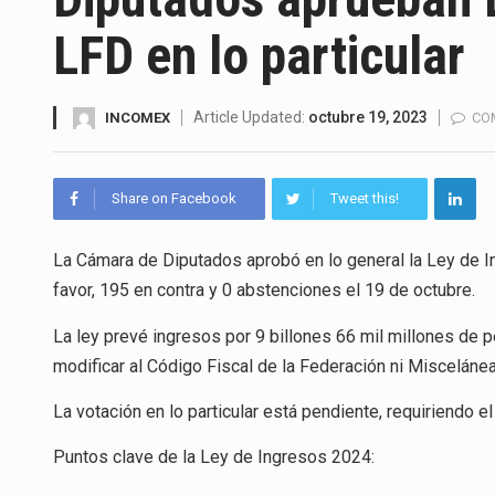
La inversión fija bruta en Méx
LFD en lo particular
El gobierno de Estados Unidos 
El Departamento de Agricultur
Article Updated:
octubre 19, 2023
INCOMEX
CO
El derecho a la previsibilidad d
Share on Facebook
Tweet this!
La industria manufacturera de 
La Cámara de Diputados aprobó en lo general la Ley de I
favor, 195 en contra y 0 abstenciones el 19 de octubre.
El superávit comercial de Méx
La ley prevé ingresos por 9 billones 66 mil millones de
El Tribunal Federal de Justicia
modificar al Código Fiscal de la Federación ni Miscelán
La votación en lo particular está pendiente, requiriendo
Puntos clave de la Ley de Ingresos 2024: