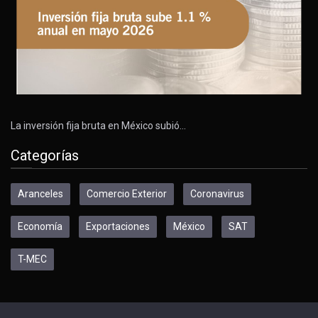
La inversión fija bruta en México subió…
Categorías
Aranceles
Comercio Exterior
Coronavirus
Economía
Exportaciones
México
SAT
T-MEC