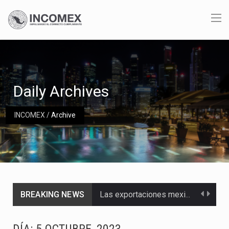
Daily Archives
INCOMEX
/
Archive
BREAKING NEWS
Las exportaciones mexicanas de vehículos ligeros disminuyeron 9.67 % en julio a tasa anual, alcanzando…
En el primer semestre de 2026, el Servicio de Administración Tributaria (SAT) cobró un total…