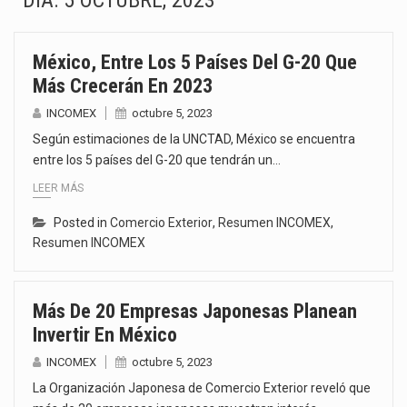
DÍA:
5 OCTUBRE, 2023
La Coalition for a Prosperous America (CPA) solicitó al gobierno de Estados Unidos mantener e…
México, Entre Los 5 Países Del G-20 Que
Solo el 17.8 % de las empresas en México se considera totalmente preparada para la…
Más Crecerán En 2023
Ante la suspensión temporal de las inspecciones sanitarias del Departamento de Agricultura de Estados Unidos…
INCOMEX
octubre 5, 2023
Según estimaciones de la UNCTAD, México se encuentra
Los créditos fiscales determinados a empresas IMMEX rara vez nacen de una interpretación equivocada de…
entre los 5 países del G-20 que tendrán un…
LEER MÁS
La industria automotriz mexicana concentra más de la mitad de las quejas bajo el Mecanismo…
Posted in
Comercio Exterior
,
Resumen INCOMEX
,
La inversión fija bruta en México registró un aumento de 1.1% interanual en mayo de…
Resumen INCOMEX
El gobierno de Estados Unidos anunciará un arancel del 15 % sobre los productos fabricados…
Más De 20 Empresas Japonesas Planean
El Departamento de Agricultura de Estados Unidos (USDA) suspendió el 5 de agosto de 2026…
Invertir En México
INCOMEX
octubre 5, 2023
La Organización Japonesa de Comercio Exterior reveló que