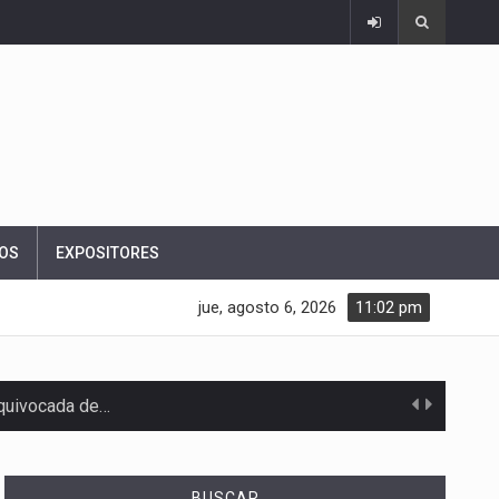
OS
EXPOSITORES
jue, agosto 6, 2026
11:02 pm
equivocada de…
BUSCAR