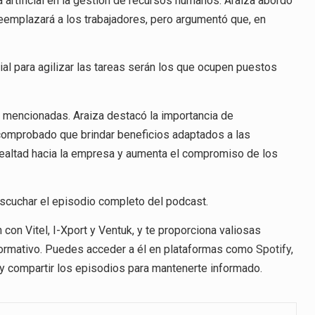
ia artificial en la gestión de recursos humanos. Araiza abordó
reemplazará a los trabajadores, pero argumentó que, en
cial para agilizar las tareas serán los que ocupen puestos
s mencionadas. Araiza destacó la importancia de
 comprobado que brindar beneficios adaptados a las
ealtad hacia la empresa y aumenta el compromiso de los
escuchar el episodio completo del podcast.
con Vitel, I-Xport y Ventuk, y te proporciona valiosas
ormativo. Puedes acceder a él en plataformas como
Spotify
,
e y compartir los episodios para mantenerte informado.