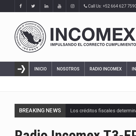
Call Us: +52 664 627 759
INICIO
NOSOTROS
RADIO INCOMEX
I
BREAKING NEWS
Los créditos fiscales determi
La industria automotriz mexic
Radio Incomex T3-EP