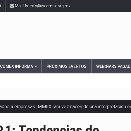
0
Mail Us: info@incomex.org.mx
NCOMEX INFORMA
PRÓXIMOS EVENTOS
WEBINARS PASAD
nados a empresas IMMEX rara vez nacen de una interpretación 
ana concentra más de la mitad de las quejas bajo el Mecanismo…
.1: Tendencias de