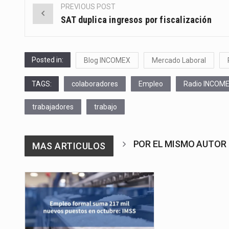
PREVIOUS POST
Post
SAT duplica ingresos por fiscalización
navigation
Posted in:
Blog INCOMEX
Mercado Laboral
TAGS:
colaboradores
Empleo
Radio INCOM
trabajadores
trabajo
POR EL MISMO AUTOR
MAS ARTICULOS