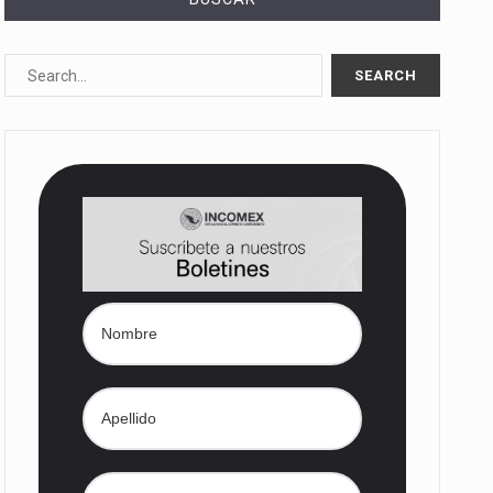
10%…
Las métricas tradicionales de los parques industriales —absorción, ocupación y metros cuadrados desarrollados— resultan insuficientes…
dd) en…