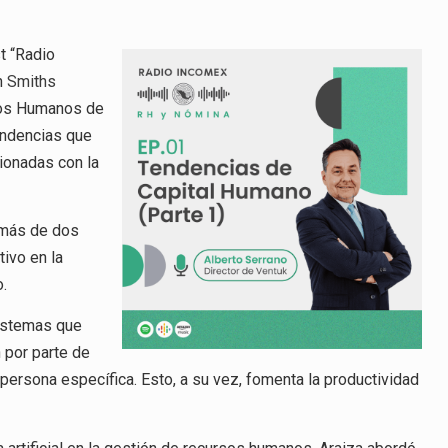
t “Radio
n
Smiths
sos Humanos de
tendencias que
ionadas con la
 más de dos
ivo en la
o.
istemas que
 por parte de
persona específica. Esto, a su vez, fomenta la productividad