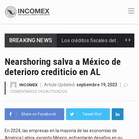
BREAKING NEWS
Los créditos fiscales determinados a empresas IMMEX rara vez nacen de una interpretación equivocada de…
La industria automotriz mexicana concentra más de la mitad de las quejas bajo el Mecanismo…
Nearshoring salva a México de
deterioro crediticio en AL
La inversión fija bruta en México registró un aumento de 1.1% interanual en mayo de…
El gobierno de Estados Unidos anunciará un arancel del 15 % sobre los productos fabricados…
Article Updated:
septiembre 19, 2023
INCOMEX
EN
COMENTARIOS DESACTIVADOS
NEARSHORING
El Departamento de Agricultura de Estados Unidos (USDA) suspendió el 5 de agosto de 2026…
SALVA
A
El derecho a la previsibilidad de los horarios de trabajo en turnos rotativos podría ser…
Share on Facebook
Tweet this!
MÉXICO
DE
La industria manufacturera de exportación afiliada a Index en Nuevo León ha alcanzado hasta 10%…
DETERIORO
En 2024, las empresas en la mayoría de las economías de
CREDITICIO
América Latina, excepto México, enfrentarán desafíos en su