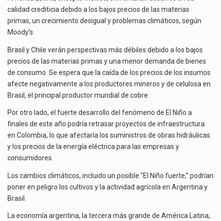
Las métricas tradicionales de los parques industriales —absorción, ocupación y metros cuadrados desarrollados— resultan insuficientes…
EN
calidad crediticia debido a los bajos precios de las materias
AL
primas, un crecimiento desigual y problemas climáticos, según
El superávit comercial de México con Estados Unidos alcanzó 102,581 millones de dólares (mdd) en…
Moody’s.
El Tribunal Federal de Justicia Administrativa (TFJA), a través de su Segunda Sala Regional en…
Brasil y Chile verán perspectivas más débiles debido a los bajos
precios de las materias primas y una menor demanda de bienes
de consumo. Se espera que la caída de los precios de los insumos
afecte negativamente a los productores mineros y de celulosa en
Brasil, el principal productor mundial de cobre.
Por otro lado, el fuerte desarrollo del fenómeno de El Niño a
finales de este año podría retrasar proyectos de infraestructura
en Colombia, lo que afectaría los suministros de obras hidráulicas
y los precios de la energía eléctrica para las empresas y
consumidores.
Los cambios climáticos, incluido un posible “El Niño fuerte,” podrían
poner en peligro los cultivos y la actividad agrícola en Argentina y
Brasil.
La economía argentina, la tercera más grande de América Latina,