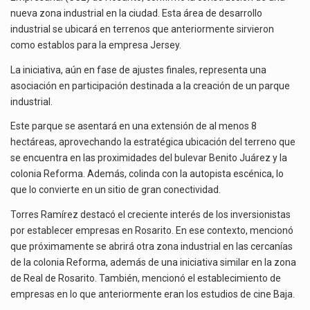
ROSARITO,
nueva zona industrial en la ciudad. Esta área de desarrollo
La reforma que reduce la jornada laboral a 40 horas semanales omitió precisar su aplicación…
BC
industrial se ubicará en terrenos que anteriormente sirvieron
como establos para la empresa Jersey.
El gobierno federal creó mediante decreto la Oficina Presidencial para la Promoción de Inversiones, instancia…
La iniciativa, aún en fase de ajustes finales, representa una
asociación en participación destinada a la creación de un parque
industrial.
Este parque se asentará en una extensión de al menos 8
hectáreas, aprovechando la estratégica ubicación del terreno que
se encuentra en las proximidades del bulevar Benito Juárez y la
colonia Reforma. Además, colinda con la autopista escénica, lo
que lo convierte en un sitio de gran conectividad.
Torres Ramírez destacó el creciente interés de los inversionistas
por establecer empresas en Rosarito. En ese contexto, mencionó
que próximamente se abrirá otra zona industrial en las cercanías
de la colonia Reforma, además de una iniciativa similar en la zona
de Real de Rosarito. También, mencionó el establecimiento de
empresas en lo que anteriormente eran los estudios de cine Baja.