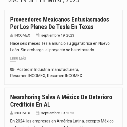
DÍA:
19 SEPTIEMBRE, 2023
La inversión fija bruta en México registró un aumento de 1.1% interanual en mayo de…
Proveedores Mexicanos Entusiasmados
El gobierno de Estados Unidos anunciará un arancel del 15 % sobre los productos fabricados…
Por Los Planes De Tesla En Texas
El Departamento de Agricultura de Estados Unidos (USDA) suspendió el 5 de agosto de 2026…
INCOMEX
septiembre 19, 2023
Hace seis meses Tesla anunció su gigafábrica en Nuevo
El derecho a la previsibilidad de los horarios de trabajo en turnos rotativos podría ser…
León. Sin embargo, el proyecto se ha retrasado…
LEER MÁS
La industria manufacturera de exportación afiliada a Index en Nuevo León ha alcanzado hasta 10%…
Posted in
Industria manufacturera
,
Las métricas tradicionales de los parques industriales —absorción, ocupación y metros cuadrados desarrollados— resultan insuficientes…
Resumen INCOMEX
,
Resumen INCOMEX
El superávit comercial de México con Estados Unidos alcanzó 102,581 millones de dólares (mdd) en…
Nearshoring Salva A México De Deterioro
El Tribunal Federal de Justicia Administrativa (TFJA), a través de su Segunda Sala Regional en…
Crediticio En AL
INCOMEX
septiembre 19, 2023
En 2024, las empresas en América Latina, excepto México,