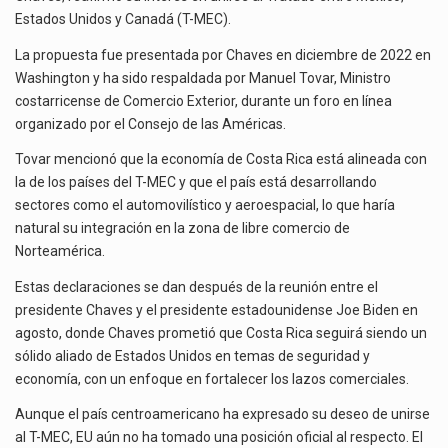
El gobierno de Estados Unidos anunciará un arancel del 15 % sobre los productos fabricados…
T-
Estados Unidos y Canadá (T-MEC).
MEC
El Departamento de Agricultura de Estados Unidos (USDA) suspendió el 5 de agosto de 2026…
La propuesta fue presentada por Chaves en diciembre de 2022 en
Washington y ha sido respaldada por Manuel Tovar, Ministro
costarricense de Comercio Exterior, durante un foro en línea
organizado por el Consejo de las Américas.
Tovar mencionó que la economía de Costa Rica está alineada con
la de los países del T-MEC y que el país está desarrollando
sectores como el automovilístico y aeroespacial, lo que haría
natural su integración en la zona de libre comercio de
Norteamérica.
Estas declaraciones se dan después de la reunión entre el
presidente Chaves y el presidente estadounidense Joe Biden en
agosto, donde Chaves prometió que Costa Rica seguirá siendo un
sólido aliado de Estados Unidos en temas de seguridad y
economía, con un enfoque en fortalecer los lazos comerciales.
Aunque el país centroamericano ha expresado su deseo de unirse
al T-MEC, EU aún no ha tomado una posición oficial al respecto. El