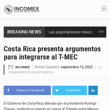
Las exportaciones mexicanas de vehículos ligeros disminuyeron 9.67 % en julio a tasa anual, alcanzando…
BREAKING NEWS
En el primer semestre de 2026, el Servicio de Administración Tributaria (SAT) cobró un total…
La Coalition for a Prosperous America (CPA) solicitó al gobierno de Estados Unidos mantener e…
Costa Rica presenta argumentos
para integrarse al T-MEC
Solo el 17.8 % de las empresas en México se considera totalmente preparada para la…
Ante la suspensión temporal de las inspecciones sanitarias del Departamento de Agricultura de Estados Unidos…
Article Updated:
septiembre 15, 2023
INCOMEX
EN
COMENTARIOS DESACTIVADOS
COSTA
Los créditos fiscales determinados a empresas IMMEX rara vez nacen de una interpretación equivocada de…
RICA
PRESENTA
La industria automotriz mexicana concentra más de la mitad de las quejas bajo el Mecanismo…
Share on Facebook
Tweet this!
ARGUMENTOS
PARA
La inversión fija bruta en México registró un aumento de 1.1% interanual en mayo de…
INTEGRARSE
El Gobierno de Costa Rica, liderado por el presidente Rodrigo
AL
Chaves, reafirmó su interés en unirse al Tratado entre México,