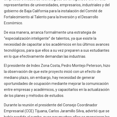
representantes de universidades, empresarios, industriales y del
El gobierno de Estados Unidos anunciará un arancel del 15 % sobre los productos fabricados…
gobierno de Baja California para la instalación del Comité de
Fortalecimiento al Talento para la Inversión y el Desarrollo
El Departamento de Agricultura de Estados Unidos (USDA) suspendió el 5 de agosto de 2026…
Económico.
De esa manera, arranca formalmente una estrategia de
“especialización inteligente” de talentos, ya que existe la
necesidad de capacitar a los académicos en los últimos avances
tecnológicos, para que ellos a su vez preparen a sus estudiantes
en lo que efectivamente demandan las industrias.
El presidente de Index Zona Costa, Pedro Montejo Peterson, hizo
la observación de que este proyecto inició con un efecto de
mediano plazo, sin embargo, hay necesidad de generar
oportunidades de ocupación mediante mejorar la comunicación
entre empresas y académicos, y capacitarlos en la actualización
de los planes y métodos de estudios.
Durante la reunión el presidente del Consejo Coordinador
Empresarial (CCE) Tijuana, Carlos Jaramillo Silva, advirtió que se
había perdido el rumbo, pues por muchos años se manejaron los