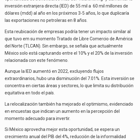
La inversión fija bruta en México registró un aumento de 1.1% interanual en mayo de…
60
inversión extranjera directa (IED) de 55 mil a 60 mil millones de
MIL
dólares (mdd) al año en los próximos 3-5 años, lo que duplicaría
El gobierno de Estados Unidos anunciará un arancel del 15 % sobre los productos fabricados…
MDD
las exportaciones no petroleras en 8 años.
El Departamento de Agricultura de Estados Unidos (USDA) suspendió el 5 de agosto de 2026…
Esta reubicación de empresas podría tener un impacto similar al
que tuvo em su momento Tratado de Libre Comercio de América
del Norte (TLCAN). Sin embargo, se señala que actualmente
México solo está capturando entre el 10% y el 20% de la inversión
relacionada con este fenómeno.
Aunque la IED aumentó en 2022, excluyendo flujos
extraordinarios, hubo una disminución del 7.01%. Esta inversión se
concentra en ciertas áreas y sectores, lo que limita su distribución
equitativa en todo el país.
La relocalización también ha mejorado el optimismo, evidenciado
en encuestas que indican un aumento en la percepción del
momento adecuado para invertir.
Si México aprovecha mejor esta oportunidad, se espera un
crecimiento anual del PIB del 4%, reducción de la informalidad