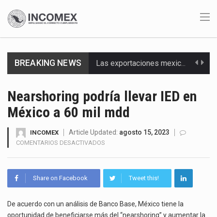
BREAKING NEWS
Las exportaciones mexicanas de vehículos ligeros disminuyeron 9.67 % en julio a tasa anual, alcanzando…
En el primer semestre de 2026, el Servicio de Administración Tributaria (SAT) cobró un total…
Nearshoring podría llevar IED en
México a 60 mil mdd
La Coalition for a Prosperous America (CPA) solicitó al gobierno de Estados Unidos mantener e…
Solo el 17.8 % de las empresas en México se considera totalmente preparada para la…
Article Updated:
agosto 15, 2023
INCOMEX
EN
COMENTARIOS DESACTIVADOS
NEARSHORING
Ante la suspensión temporal de las inspecciones sanitarias del Departamento de Agricultura de Estados Unidos…
PODRÍA
LLEVAR
Los créditos fiscales determinados a empresas IMMEX rara vez nacen de una interpretación equivocada de…
Share on Facebook
Tweet this!
IED
EN
La industria automotriz mexicana concentra más de la mitad de las quejas bajo el Mecanismo…
MÉXICO
De acuerdo con un análisis de Banco Base, México tiene la
A
oportunidad de beneficiarse más del “nearshoring” y aumentar la