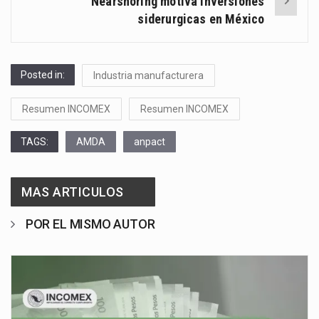
Nearshoring motiva inversiones
siderurgicas en México
Posted in:
Industria manufacturera
Resumen INCOMEX
Resumen INCOMEX
TAGS:
AMDA
anpact
MAS ARTICULOS
POR EL MISMO AUTOR