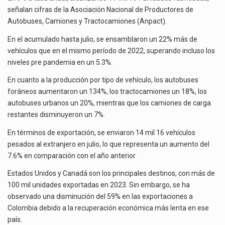
El superávit comercial de México con Estados Unidos alcanzó 102,581 millones de dólares (mdd) en…
JULIO:
señalan cifras de la Asociación Nacional de Productores de
ANPACT
Autobuses, Camiones y Tractocamiones (Anpact).
El Tribunal Federal de Justicia Administrativa (TFJA), a través de su Segunda Sala Regional en…
En el acumulado hasta julio, se ensamblaron un 22% más de
El Gobierno de Estados Unidos ha procesado la devolución de aproximadamente 100,000 millones de dólares…
vehículos que en el mismo período de 2022, superando incluso los
niveles pre pandemia en un 5.3%.
En cuanto a la producción por tipo de vehículo, los autobuses
foráneos aumentaron un 134%, los tractocamiones un 18%, los
autobuses urbanos un 20%, mientras que los camiones de carga
restantes disminuyeron un 7%.
En términos de exportación, se enviaron 14 mil 16 vehículos
pesados al extranjero en julio, lo que representa un aumento del
7.6% en comparación con el año anterior.
Estados Unidos y Canadá son los principales destinos, con más de
100 mil unidades exportadas en 2023. Sin embargo, se ha
observado una disminución del 59% en las exportaciones a
Colombia debido a la recuperación económica más lenta en ese
país.