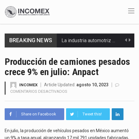
BREAKING NEWS
La industria automotriz mexicana concentra más de la mitad de las quejas bajo el Mecanismo…
La inversión fija bruta en México registró un aumento de 1.1% interanual en mayo de…
Producción de camiones pesados
crece 9% en julio: Anpact
El gobierno de Estados Unidos anunciará un arancel del 15 % sobre los productos fabricados…
El Departamento de Agricultura de Estados Unidos (USDA) suspendió el 5 de agosto de 2026…
Article Updated:
agosto 10, 2023
INCOMEX
EN
COMENTARIOS DESACTIVADOS
PRODUCCIÓN
El derecho a la previsibilidad de los horarios de trabajo en turnos rotativos podría ser…
DE
CAMIONES
La industria manufacturera de exportación afiliada a Index en Nuevo León ha alcanzado hasta 10%…
Share on Facebook
Tweet this!
PESADOS
CRECE
Las métricas tradicionales de los parques industriales —absorción, ocupación y metros cuadrados desarrollados— resultan insuficientes…
9%
En julio, la producción de vehículos pesados en México aumentó
EN
un 9% a tasa anual, alcanzando 17 mil 791 unidades fabricadas,