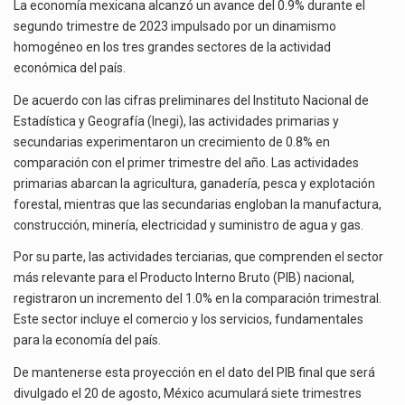
0.9%
La inversión fija bruta en México registró un aumento de 1.1% interanual en mayo de…
La economía mexicana alcanzó un avance del 0.9% durante el
EN
segundo trimestre de 2023 impulsado por un dinamismo
SEGUNDO
El gobierno de Estados Unidos anunciará un arancel del 15 % sobre los productos fabricados…
homogéneo en los tres grandes sectores de la actividad
TRIMESTRE
económica del país.
DE
El Departamento de Agricultura de Estados Unidos (USDA) suspendió el 5 de agosto de 2026…
2023
De acuerdo con las cifras preliminares del Instituto Nacional de
Estadística y Geografía (Inegi), las actividades primarias y
secundarias experimentaron un crecimiento de 0.8% en
comparación con el primer trimestre del año. Las actividades
primarias abarcan la agricultura, ganadería, pesca y explotación
forestal, mientras que las secundarias engloban la manufactura,
construcción, minería, electricidad y suministro de agua y gas.
Por su parte, las actividades terciarias, que comprenden el sector
más relevante para el Producto Interno Bruto (PIB) nacional,
registraron un incremento del 1.0% en la comparación trimestral.
Este sector incluye el comercio y los servicios, fundamentales
para la economía del país.
De mantenerse esta proyección en el dato del PIB final que será
divulgado el 20 de agosto, México acumulará siete trimestres