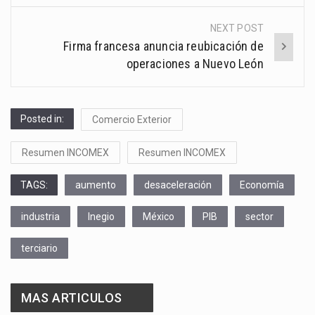
NEXT POST
Firma francesa anuncia reubicación de
operaciones a Nuevo León
Posted in:
Comercio Exterior
Resumen INCOMEX
Resumen INCOMEX
TAGS:
aumento
desaceleración
Economía
industria
Inegio
México
PIB
sector
terciario
MAS ARTICULOS