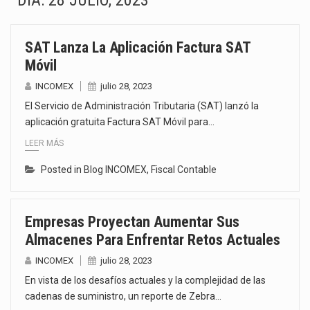
DÍA:
28 JULIO, 2023
La Coalition for a Prosperous America (CPA) solicitó al gobierno de Estados Unidos mantener e…
SAT Lanza La Aplicación Factura SAT
Solo el 17.8 % de las empresas en México se considera totalmente preparada para la…
Móvil
Ante la suspensión temporal de las inspecciones sanitarias del Departamento de Agricultura de Estados Unidos…
INCOMEX
julio 28, 2023
El Servicio de Administración Tributaria (SAT) lanzó la
Los créditos fiscales determinados a empresas IMMEX rara vez nacen de una interpretación equivocada de…
aplicación gratuita Factura SAT Móvil para…
LEER MÁS
La industria automotriz mexicana concentra más de la mitad de las quejas bajo el Mecanismo…
Posted in
Blog INCOMEX
,
Fiscal Contable
La inversión fija bruta en México registró un aumento de 1.1% interanual en mayo de…
El gobierno de Estados Unidos anunciará un arancel del 15 % sobre los productos fabricados…
Empresas Proyectan Aumentar Sus
Almacenes Para Enfrentar Retos Actuales
El Departamento de Agricultura de Estados Unidos (USDA) suspendió el 5 de agosto de 2026…
INCOMEX
julio 28, 2023
En vista de los desafíos actuales y la complejidad de las
cadenas de suministro, un reporte de Zebra…