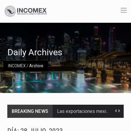
Daily Archives
INCOMEX
/
Archive
BREAKING NEWS
Las exportaciones mexicanas de vehículos ligeros disminuyeron 9.67 % en julio a tasa anual, alcanzando…
En el primer semestre de 2026, el Servicio de Administración Tributaria (SAT) cobró un total…