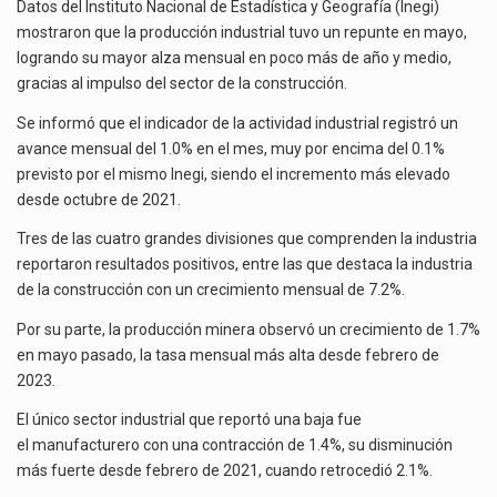
MAYO,
Datos del Instituto Nacional de Estadística y Geografía (Inegi)
El gobierno de Estados Unidos anunciará un arancel del 15 % sobre los productos fabricados…
EL
mostraron que la producción industrial tuvo un repunte en mayo,
MAYOR
logrando su mayor alza mensual en poco más de año y medio,
El Departamento de Agricultura de Estados Unidos (USDA) suspendió el 5 de agosto de 2026…
EN
gracias al impulso del sector de la construcción.
AÑO
Y
Se informó que el indicador de la actividad industrial registró un
MEDIO
avance mensual del 1.0% en el mes, muy por encima del 0.1%
previsto por el mismo Inegi, siendo el incremento más elevado
desde octubre de 2021.
Tres de las cuatro grandes divisiones que comprenden la industria
reportaron resultados positivos, entre las que destaca la industria
de la construcción con un crecimiento mensual de 7.2%.
Por su parte, la producción minera observó un crecimiento de 1.7%
en mayo pasado, la tasa mensual más alta desde febrero de
2023.
El único sector industrial que reportó una baja fue
el manufacturero con una contracción de 1.4%, su disminución
más fuerte desde febrero de 2021, cuando retrocedió 2.1%.