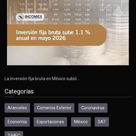
La inversión fija bruta en México subió…
Categorías
Aranceles
Comercio Exterior
Coronavirus
Economía
Exportaciones
México
SAT
T-MEC