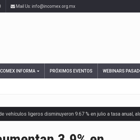
0
Mail Us: info@incomex.org.mx
NCOMEX INFORMA
PRÓXIMOS EVENTOS
WEBINARS PASAD
 vehículos ligeros disminuyeron 9.67 % en julio a tasa anual, 
el Servicio de Administración Tributaria (SAT) cobró un total…
 aumentan 3.9% en