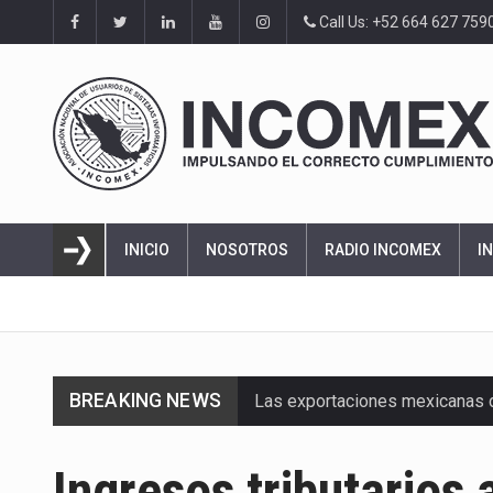
Call Us: +52 664 627 759
INICIO
NOSOTROS
RADIO INCOMEX
I
BREAKING NEWS
Las exportaciones mexicanas de
En el primer semestre de 2026, 
Ingresos tributarios