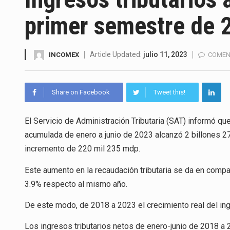
La Coalition for a Prosperous 
primer semestre de 
Solo el 17.8 % de las empresa
Ante la suspensión temporal d
Article Updated:
julio 11, 2023
INCOMEX
COMEN
Los créditos fiscales determi
Share on Facebook
Tweet this!
La industria automotriz mexic
El Servicio de Administración Tributaria (SAT) informó qu
La inversión fija bruta en Méx
acumulada de enero a junio de 2023 alcanzó 2 billones 2
El gobierno de Estados Unidos 
incremento de 220 mil 235 mdp.
El Departamento de Agricultur
Este aumento en la recaudación tributaria se da en compa
3.9% respecto al mismo año.
De este modo, de 2018 a 2023 el crecimiento real del ing
Los ingresos tributarios netos de enero-junio de 2018 a 