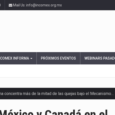
0
Mail Us: info@incomex.org.mx
NCOMEX INFORMA
PRÓXIMOS EVENTOS
WEBINARS PASAD
ana concentra más de la mitad de las quejas bajo el Mecanismo…
ico registró un aumento de 1.1% interanual en mayo de…
México y Canadá en el