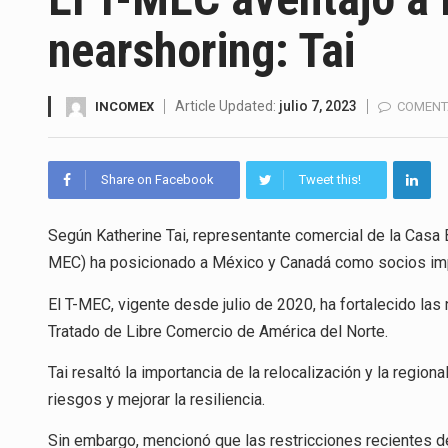
El gobierno de Estados Unidos 
nearshoring: Tai
El Departamento de Agricultur
El derecho a la previsibilidad d
Article Updated:
julio 7, 2023
INCOMEX
COMENT
La industria manufacturera de 
Share on Facebook
Tweet this!
Según Katherine Tai, representante comercial de la Casa 
El superávit comercial de Méx
MEC) ha posicionado a México y Canadá como socios impo
El Tribunal Federal de Justicia
El T-MEC, vigente desde julio de 2020, ha fortalecido l
El Gobierno de Estados Unidos
Tratado de Libre Comercio de América del Norte.
Tai resaltó la importancia de la relocalización y la regio
riesgos y mejorar la resiliencia.
Sin embargo, mencionó que las restricciones recientes 