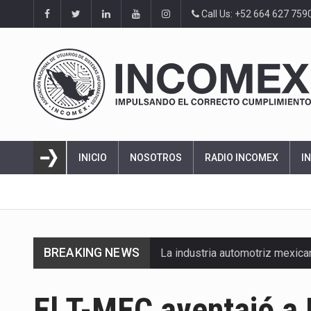
Call Us: +52 664 627 759
INICIO
NOSOTROS
RADIO INCOMEX
I
BREAKING NEWS
La industria automotriz mexic
La inversión fija bruta en Méx
El T-MEC aventajó a 