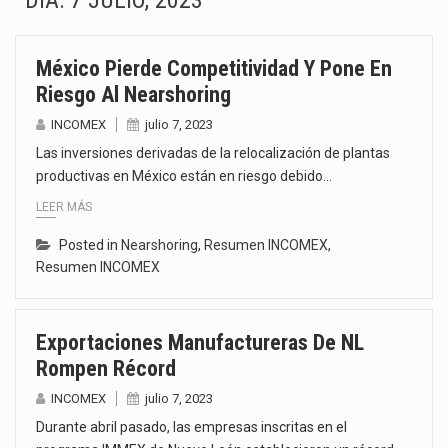
DÍA:
7 JULIO, 2023
El superávit comercial de México con Estados Unidos alcanzó 102,581 millones de dólares (mdd) en…
México Pierde Competitividad Y Pone En
El Tribunal Federal de Justicia Administrativa (TFJA), a través de su Segunda Sala Regional en…
Riesgo Al Nearshoring
El Gobierno de Estados Unidos ha procesado la devolución de aproximadamente 100,000 millones de dólares…
INCOMEX
julio 7, 2023
Las inversiones derivadas de la relocalización de plantas
El mercado laboral mexicano muestra un proceso de precarización sin señales de mejora, según el…
productivas en México están en riesgo debido…
LEER MÁS
La Cámara Minera de México (Camimex) proyecta una inversión total de 6,402.2 millones de dólares…
Posted in
Nearshoring
,
Resumen INCOMEX
,
El secretario de Economía de México, Marcelo Ebrard Casaubon, sostuvo una reunión de trabajo con…
Resumen INCOMEX
La reforma que reduce la jornada laboral a 40 horas semanales omitió precisar su aplicación…
Exportaciones Manufactureras De NL
El gobierno federal creó mediante decreto la Oficina Presidencial para la Promoción de Inversiones, instancia…
Rompen Récord
INCOMEX
julio 7, 2023
Durante abril pasado, las empresas inscritas en el