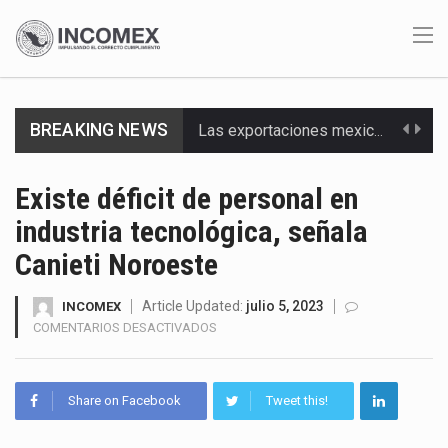
Las exportaciones mexicanas de vehículos ligeros disminuyeron 9.67 % en julio a tasa anual, alcanzando…
BREAKING NEWS
En el primer semestre de 2026, el Servicio de Administración Tributaria (SAT) cobró un total…
Existe déficit de personal en
La Coalition for a Prosperous America (CPA) solicitó al gobierno de Estados Unidos mantener e…
industria tecnológica, señala
Solo el 17.8 % de las empresas en México se considera totalmente preparada para la…
Canieti Noroeste
Ante la suspensión temporal de las inspecciones sanitarias del Departamento de Agricultura de Estados Unidos…
Article Updated:
julio 5, 2023
INCOMEX
EN
COMENTARIOS DESACTIVADOS
Los créditos fiscales determinados a empresas IMMEX rara vez nacen de una interpretación equivocada de…
EXISTE
DÉFICIT
La industria automotriz mexicana concentra más de la mitad de las quejas bajo el Mecanismo…
DE
Share on Facebook
Tweet this!
PERSONAL
EN
La inversión fija bruta en México registró un aumento de 1.1% interanual en mayo de…