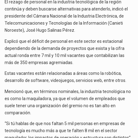
INDUSTRIA
El rezago de personal en la industria tecnológica de la región
TECNOLÓGICA,
continúa y deben buscarse alternativas para atenderlo, indicó el
El gobierno de Estados Unidos anunciará un arancel del 15 % sobre los productos fabricados…
SEÑALA
presidente del Cámara Nacional de la Industria Electrónica, de
CANIETI
Telecomunicaciones y Tecnologías de la Información (Canieti
El Departamento de Agricultura de Estados Unidos (USDA) suspendió el 5 de agosto de 2026…
NOROESTE
Noroeste), José Hugo Salinas Pérez.
Explicó que el déficit de personal en este sector es estacional
dependiendo de la demanda de proyectos que exista y la cifra
actual ronda entre 7 mil y 10 mil vacantes que contabilizan las
más de 350 empresas agremiadas.
Estas vacantes están relacionadas a áreas como la robótica,
desarrollo de software, videojuegos, servicios web, entre otros.
Mencionó que, en términos nominales, la industria tecnológica no
es como la maquiladora, ya que el volumen de empleados que
suele tener una organización del gremio no es tan alto en
comparación.
“Si tú hablas de que nos faltan 5 mil personas en empresas de
tecnología es mucho más a que te falten 8 mil en el sector
maquilador, los impactos de operación y estructura son distintos”,