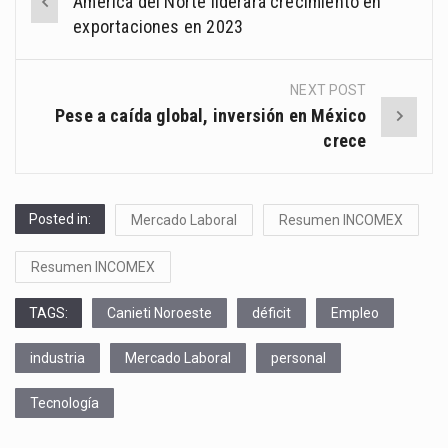
América del Norte liderará crecimiento en
navigation
exportaciones en 2023
NEXT POST
Pese a caída global, inversión en México
crece
Posted in:
Mercado Laboral
Resumen INCOMEX
Resumen INCOMEX
TAGS:
Canieti Noroeste
déficit
Empleo
industria
Mercado Laboral
personal
Tecnología